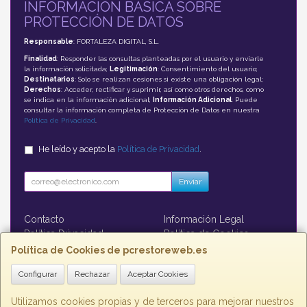
INFORMACIÓN BÁSICA SOBRE
PROTECCIÓN DE DATOS
Responsable
: FORTALEZA DIGITAL, S.L.
Finalidad
: Responder las consultas planteadas por el usuario y enviarle
la información solicitada;
Legitimación
: Consentimiento del usuario;
Destinatarios
: Solo se realizan cesiones si existe una obligación legal;
Derechos
: Acceder, rectificar y suprimir, así como otros derechos, como
se indica en la información adicional;
Información Adicional
: Puede
consultar la información completa de Protección de Datos en nuestra
Política de Privacidad
.
He leído y acepto la
Política de Privacidad
.
Enviar
Contacto
Información Legal
Política Privacidad
Política de Cookies
Formas de Pago
Política de Cookies de pcrestoreweb.es
Configurar
Rechazar
Aceptar Cookies
Contacto
contacto@pcrestoreweb.es
Utilizamos cookies propias y de terceros para mejorar nuestros