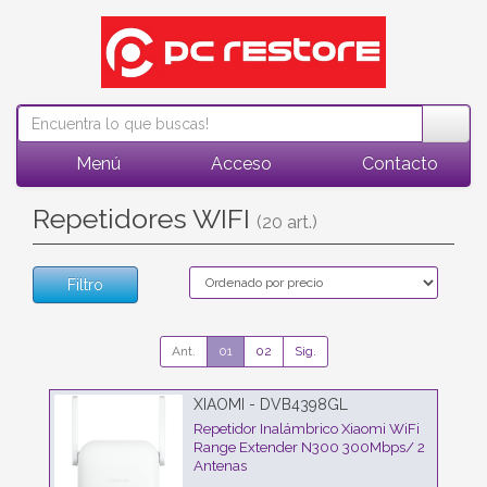
Menú
Acceso
Contacto
Repetidores WIFI
(20 art.)
Filtro
Ant.
01
02
Sig.
XIAOMI - DVB4398GL
Repetidor Inalámbrico Xiaomi WiFi
Range Extender N300 300Mbps/ 2
Antenas