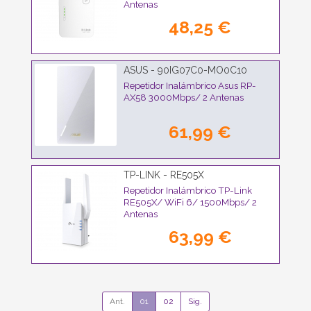
Antenas
48,25 €
ASUS - 90IG07C0-MO0C10
Repetidor Inalámbrico Asus RP-
AX58 3000Mbps/ 2 Antenas
61,99 €
TP-LINK - RE505X
Repetidor Inalámbrico TP-Link
RE505X/ WiFi 6/ 1500Mbps/ 2
Antenas
63,99 €
Ant.
01
02
Sig.