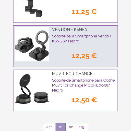
11,25 €
VENTION - KSNB0
Soporte para Smartphone Vention
KSNB0/ Negro
12,25 €
MUVIT FOR CHANGE -
MCCHL0035
Soporte de Smartphone para Coche
Muvit For Change MCCHL0035/
Negro
12,50 €
Ant.
01
02
Sig.