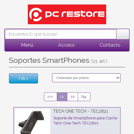
Menú
Acceso
Contacto
Soportes SmartPhones
(21 art.)
Filtro
Ant.
01
02
Sig.
TECH ONE TECH - TEC2821
Soporte de Smartphone para Coche
Tech One Tech TEC2821