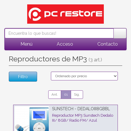
Menú
Acceso
Contacto
Reproductores de MP3
(3 art.)
Filtro
Ant.
01
Sig.
SUNSTECH - DEDALOIII8GBBL
Reproductor MP3 Sunstech Dedalo
III/ 8GB/ Radio FM/ Azul