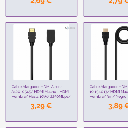
2,69 €
2,79 
Cable Alargador HDMI Aisens
Cable Alargador HDM
A120-0545/ HDMI Macho - HDMI
10.15.1013/ HDMI Mac
Hembra/ Hasta 10W/ 2250Mbps/
Hembra/ 3m/ Negro
2m/ Negro
3,29 €
3,89 