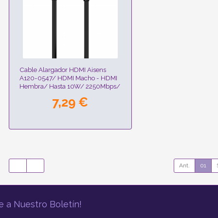
Cable Alargador HDMI Aisens
A120-0547/ HDMI Macho - HDMI
Hembra/ Hasta 10W/ 2250Mbps/
5m/ Negro
7,29 €
Ant.
01
e a Nuestro Boletín!