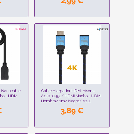
€
2,99 €
I Nanocable
Cable Alargador HDMI Aisens
ho - HDMI
A120-0452/ HDMI Macho - HDMI
Hembra/ 1m/ Negro/ Azul
€
3,89 €