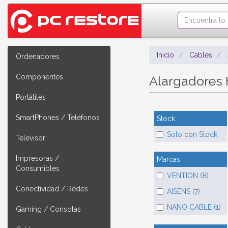
Inicio
Cables
Ordenadores
Componentes
Alargadores
Portátiles
SmartPhones / Teléfonos
Stock
Solo con Stock
Televisor
Impresoras /
Marcas
Consumibles
VENTION (8)
Conectividad / Redes
AISENS (7)
NANO CABLE (1)
Gaming / Consolas