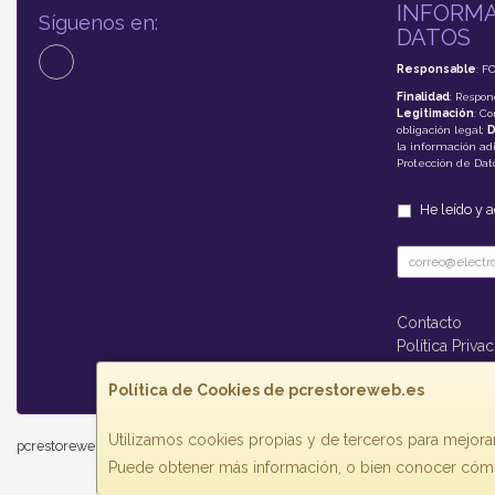
INFORMA
Síguenos en:
DATOS
Responsable
: F
Finalidad
: Respon
Legitimación
: C
obligación legal;
D
la información adi
Protección de Da
He leído y 
Contacto
Política Priva
Formas de P
Política de Cookies de pcrestoreweb.es
Utilizamos cookies propias y de terceros para mejorar
pcrestoreweb.es © 2026
Puede obtener más información, o bien conocer cómo