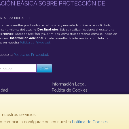
CIÓN BÁSICA SOBRE PROTECCIÓN DE
ORTALEZA DIGITAL, S.L.
der las consultas planteadas por el usuario y enviarle la información solicitada;
onsentimiento del usuario;
Destinatarios
: Solo se realizan cesiones si existe una
erechos
: Acceder, rectificar y suprimir, así como otros derechos, como se indica en
cional;
Información Adicional
: Puede consultar la información completa de
tos en nuestra
Política de Privacidad
.
acepto la
Política de Privacidad
.
Enviar
Información Legal
cidad
Política de Cookies
ago
 nuestros servicios.
 cambiar la configuración, en nuestra
Política de Cookies
.
, , , , España. - C.I.F.: B73860793 - Tfno: