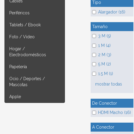
Cables
Tipo
Alargador (16)
Periféricos
Tablets / Ebook
Tamaño
3 M (5)
Foto / Video
1 M (4)
Hogar /
2 M (3)
Electrodomésticos
5 M (2)
Papelería
1.5 M (1)
Ocio / Deportes /
mostrar todas
Mascotas
Apple
De Conector
HDMI Macho (16)
A Conector