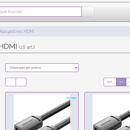
Alargadores HDMI
 HDMI
(16 art.)
Ant.
01