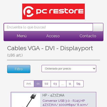
Menú
Acceso
Contacto
Cables VGA - DVI - Displayport
(186 art.)
Filtro
Ant.
01
02
03
...
11
Sig.
HP - 4Z7Z7AA
Conversor USB 3.0 - RJ45 HP
4Z7Z7AA/ 1000Mbps/ 8.1cm/