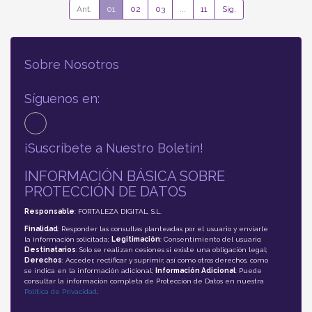
Ant.
01
02
03
...
11
Sig.
Sobre Nosotros
Síguenos en:
¡Suscríbete a Nuestro Boletín!
INFORMACIÓN BÁSICA SOBRE
PROTECCIÓN DE DATOS
Responsable
: FORTALEZA DIGITAL, S.L.
Finalidad
: Responder las consultas planteadas por el usuario y enviarle
la información solicitada;
Legitimación
: Consentimiento del usuario;
Destinatarios
: Solo se realizan cesiones si existe una obligación legal;
Derechos
: Acceder, rectificar y suprimir, así como otros derechos, como
se indica en la información adicional;
Información Adicional
: Puede
consultar la información completa de Protección de Datos en nuestra
Política de Privacidad
.