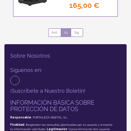
165,00 €
Ant.
01
Sig.
Sobre Nosotros
Síguenos en:
¡Suscríbete a Nuestro Boletín!
INFORMACIÓN BÁSICA SOBRE
PROTECCIÓN DE DATOS
Responsable
: FORTALEZA DIGITAL, S.L.
Finalidad
: Responder las consultas planteadas por el usuario y enviarle
la información solicitada;
Legitimación
: Consentimiento del usuario;