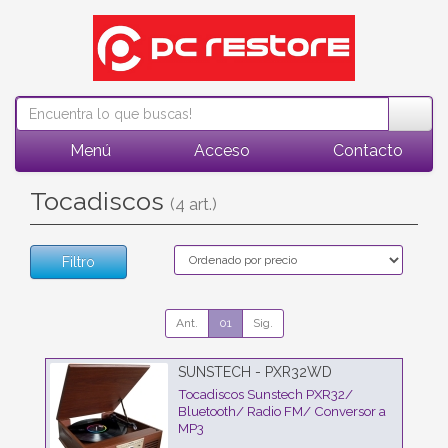
Menú
Acceso
Contacto
Tocadiscos
(4 art.)
Filtro
Ant.
01
Sig.
SUNSTECH - PXR32WD
Tocadiscos Sunstech PXR32/
Bluetooth/ Radio FM/ Conversor a
MP3