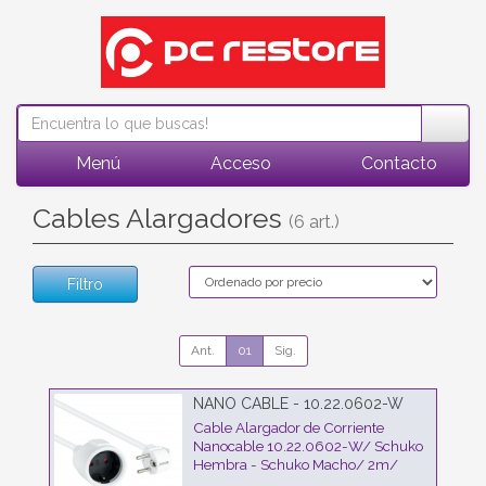
Menú
Acceso
Contacto
Cables Alargadores
(6 art.)
Filtro
Ant.
01
Sig.
NANO CABLE - 10.22.0602-W
Cable Alargador de Corriente
Nanocable 10.22.0602-W/ Schuko
Hembra - Schuko Macho/ 2m/
Blanco