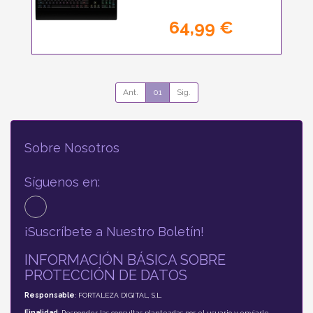
64,99 €
Ant.
01
Sig.
Sobre Nosotros
Síguenos en:
¡Suscríbete a Nuestro Boletín!
INFORMACIÓN BÁSICA SOBRE
PROTECCIÓN DE DATOS
Responsable
: FORTALEZA DIGITAL, S.L.
Finalidad
: Responder las consultas planteadas por el usuario y enviarle