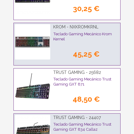
30,25 €
KROM - NXKROMKRNL
Teclado Gaming Mecánico Krom
Kernel
45,25 €
TRUST GAMING - 25682
Teclado Gaming Mecánico Trust
Gaming GXT 871
48,50 €
TRUST GAMING - 24407
Teclado Gaming Mecánico Trust
Gaming GXT 834 Callaz