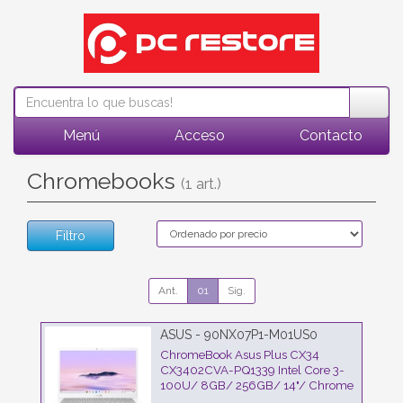
Menú
Acceso
Contacto
Chromebooks
(1 art.)
Filtro
Ant.
01
Sig.
ASUS - 90NX07P1-M01US0
ChromeBook Asus Plus CX34
CX3402CVA-PQ1339 Intel Core 3-
100U/ 8GB/ 256GB/ 14"/ Chrome
OS