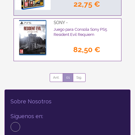
22,75 €
SONY -
Juego para Consola Sony PS5
Resident Evil Requiem
82,50 €
Ant.
01
Sig.
Sobre Nosotros
Síguenos en: