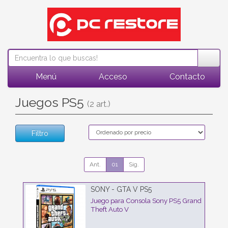
Menú
Acceso
Contacto
Juegos PS5
(2 art.)
Filtro
Ant.
01
Sig.
SONY - GTA V PS5
Juego para Consola Sony PS5 Grand
Theft Auto V