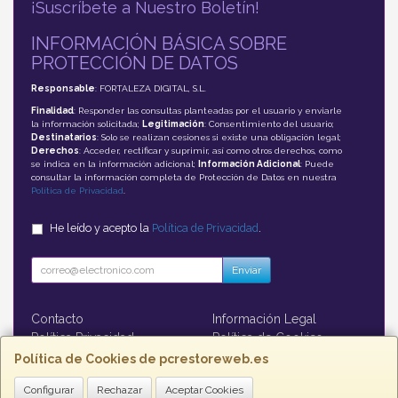
¡Suscríbete a Nuestro Boletín!
INFORMACIÓN BÁSICA SOBRE
PROTECCIÓN DE DATOS
Responsable
: FORTALEZA DIGITAL, S.L.
Finalidad
: Responder las consultas planteadas por el usuario y enviarle
la información solicitada;
Legitimación
: Consentimiento del usuario;
Destinatarios
: Solo se realizan cesiones si existe una obligación legal;
Derechos
: Acceder, rectificar y suprimir, así como otros derechos, como
se indica en la información adicional;
Información Adicional
: Puede
consultar la información completa de Protección de Datos en nuestra
Política de Privacidad
.
He leído y acepto la
Política de Privacidad
.
Enviar
Contacto
Información Legal
Política Privacidad
Política de Cookies
Formas de Pago
Política de Cookies de pcrestoreweb.es
Configurar
Rechazar
Aceptar Cookies
Contacto