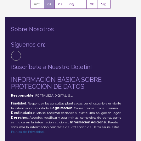
Ant.
01
02
03
...
08
Sig.
Sobre Nosotros
Síguenos en:
¡Suscríbete a Nuestro Boletín!
INFORMACIÓN BÁSICA SOBRE
PROTECCIÓN DE DATOS
Responsable
: FORTALEZA DIGITAL, S.L.
Finalidad
: Responder las consultas planteadas por el usuario y enviarle
la información solicitada;
Legitimación
: Consentimiento del usuario;
Destinatarios
: Solo se realizan cesiones si existe una obligación legal;
Derechos
: Acceder, rectificar y suprimir, así como otros derechos, como
se indica en la información adicional;
Información Adicional
: Puede
consultar la información completa de Protección de Datos en nuestra
Política de Privacidad
.