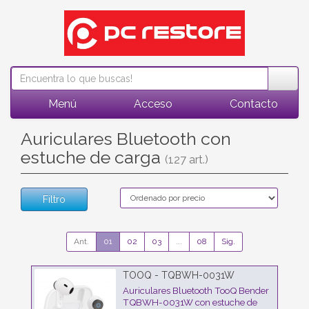
Menú
Acceso
Contacto
Auriculares Bluetooth con
estuche de carga
(127 art.)
Filtro
Ant.
01
02
03
...
08
Sig.
TOOQ - TQBWH-0031W
Auriculares Bluetooth TooQ Bender
TQBWH-0031W con estuche de