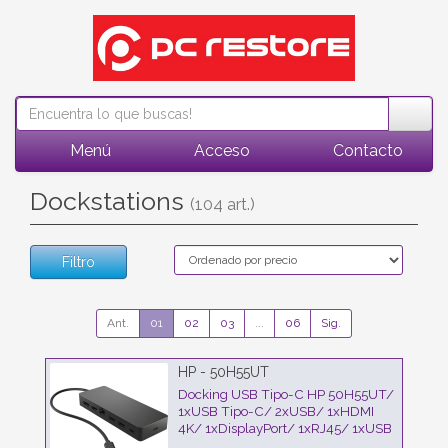
Menú
Acceso
Contacto
Dockstations
(104 art.)
Filtro
Ant.
01
02
03
...
06
Sig.
HP - 50H55UT
Docking USB Tipo-C HP 50H55UT/
1xUSB Tipo-C/ 2xUSB/ 1xHDMI
4K/ 1xDisplayPort/ 1xRJ45/ 1xUSB
Tipo-C PD