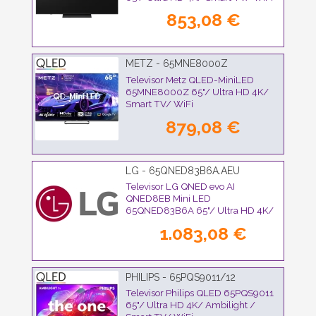
853,08 €
METZ - 65MNE8000Z
Televisor Metz QLED-MiniLED
65MNE8000Z 65"/ Ultra HD 4K/
Smart TV/ WiFi
879,08 €
LG - 65QNED83B6A.AEU
Televisor LG QNED evo AI
QNED8EB Mini LED
65QNED83B6A 65"/ Ultra HD 4K/
Smart TV/ WiFi
1.083,08 €
PHILIPS - 65PQS9011/12
Televisor Philips QLED 65PQS9011
65"/ Ultra HD 4K/ Ambilight /