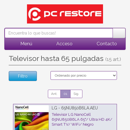
Menú
Acceso
Contacto
Televisor hasta 65 pulgadas
(15 art.)
Filtro
Ant.
01
Sig.
LG - 65NU850B6LA.AEU
Televisor LG NanoCell
65NU850B6LA 65"/ Ultra HD 4K/
Smart TV/ WiFi/ Negro