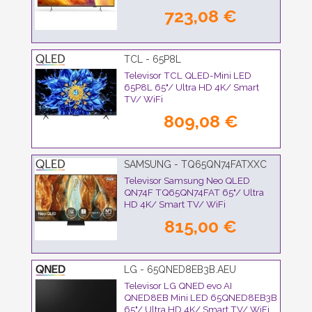
723,08 €
TCL - 65P8L
Televisor TCL QLED-Mini LED
65P8L 65"/ Ultra HD 4K/ Smart
TV/ WiFi
809,08 €
SAMSUNG - TQ65QN74FATXXC
Televisor Samsung Neo QLED
QN74F TQ65QN74FAT 65"/ Ultra
HD 4K/ Smart TV/ WiFi
815,00 €
LG - 65QNED8EB3B.AEU
Televisor LG QNED evo AI
QNED8EB Mini LED 65QNED8EB3B
65"/ Ultra HD 4K/ Smart TV/ WiFi