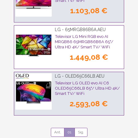
Smart TV/ WiFi
1.103,08 €
LG - 65MRGB86B6A.AEU
Televisor LG Mini RGB evo AI
MRGB86 65MRGB86B6A 65"/
Ultra HD 4K/ Smart TV/ WiFi
1.449,08 €
LG - OLED65C66LB.AEU
Televisor LG OLED evo AI C6
OLED65C66LB 65"/ Ultra HD 4K/
Smart TV/ WiFi
2.593,08 €
Ant.
01
Sig.