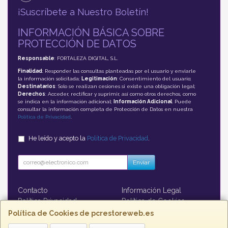
¡Suscríbete a Nuestro Boletín!
INFORMACIÓN BÁSICA SOBRE
PROTECCIÓN DE DATOS
Responsable
: FORTALEZA DIGITAL, S.L.
Finalidad
: Responder las consultas planteadas por el usuario y enviarle
la información solicitada;
Legitimación
: Consentimiento del usuario;
Destinatarios
: Solo se realizan cesiones si existe una obligación legal;
Derechos
: Acceder, rectificar y suprimir, así como otros derechos, como
se indica en la información adicional;
Información Adicional
: Puede
consultar la información completa de Protección de Datos en nuestra
Política de Privacidad
.
He leído y acepto la
Política de Privacidad
.
Enviar
Contacto
Información Legal
Política Privacidad
Política de Cookies
Formas de Pago
Política de Cookies de pcrestoreweb.es