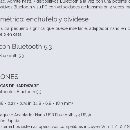
idad. Admite hasta 7 dispositivos Bluetooth a la vez con una potente 
ositivos Bluetooth y su PC con velocidades de transmisión 2 veces m
étrico: enchúfelo y olvídese
ultra pequeño significa que puede insertar el adaptador nano en c
je o en casa.
con Bluetooth 5.3
luetooth 5.3
IONES
ICAS DE HARDWARE
otocolos Bluetooth 5.3
 × 0.27 × 0.74 in (14.8 × 6.8 × 18.9 mm)
Paquete Adaptador Nano USB Bluetooth 5.3 UB5A
ción Rápida
sistema Los sistemas operativos compatibles incluyen Win 11 / 10 / 8.