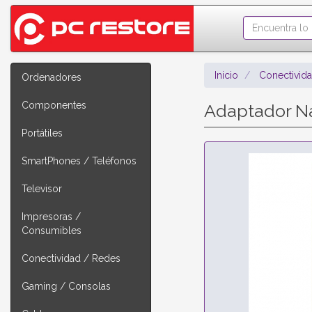
Inicio
Conectivid
Ordenadores
Componentes
Adaptador Na
Portátiles
SmartPhones / Teléfonos
Televisor
Impresoras /
Consumibles
Conectividad / Redes
Gaming / Consolas