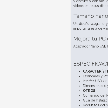
y disfrútelo con facil
videos entre sus disp
Tamaño nanom
Un diseño elegante y 
importar si está de via
Mejora tu PC 
Adaptador Nano USB B
ESPECIFICAC
CARACTERÍST
Estándares y Pr
Interfaz USB 2.0
Dimensiones 0.58
OTROS
Contenido del 
Guía de Instala
Requisitos del 