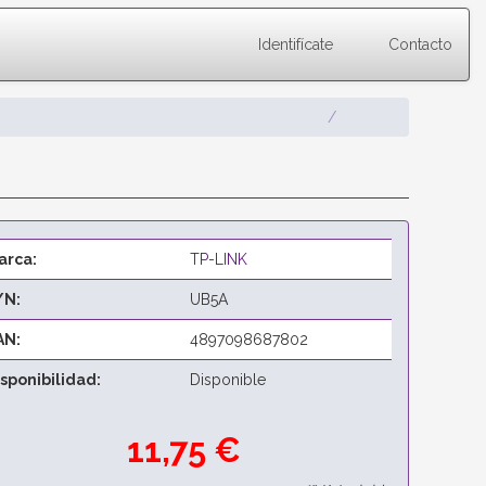
Identifícate
Contacto
arca:
TP-LINK
/N:
UB5A
AN:
4897098687802
isponibilidad:
Disponible
11,75 €