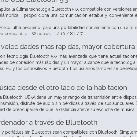
aplica la última tecnología Bluetooth 5.0, compatible con versiones ant
nalámbrica : proporciona una comunicación estable y conveniente e
ico: ultra pequeño para una portabilidad conveniente con un alto r
vo compatible : Windows 11 / 10 / 8.1 / 7
: velocidades más rápidas, mayor cobertura
n tecnología Bluetooth 5.0 más avanzada que tiene actualizacione
des de conexión más rápidas y un mayor alcance que la tecnología B
e su PC y los dispositivos Bluetooth. Los usuarios también se benefi
sica desde el otro lado de la habitación
 a Bluetooth, UB5A tiene un mayor rango de transmisión entre dispo
ansmisión, disfrute de audio sin pérdidas a través de sus auriculares
ad de preocuparse de que la distancia afecte su escucha de música.
rdenador a través de Bluetooth
y portátiles sin Bluetooth sean compatibles con Bluetooth. Simplem