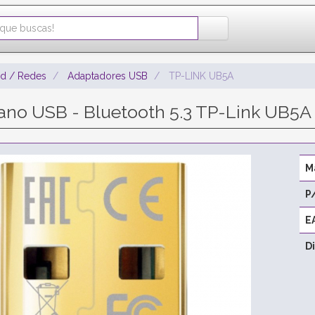
ad / Redes
Adaptadores USB
TP-LINK UB5A
no USB - Bluetooth 5.3 TP-Link UB5A
M
P
E
D