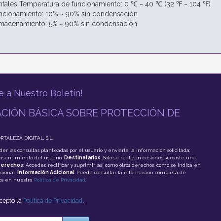
tales Temperatura de funcionamiento: 0 ℃ ~ 40 ℃ (32 ℉ ~ 104 ℉)
cionamiento: 10% ~ 90% sin condensación
acenamiento: 5% ~ 90% sin condensación
e a Nuestro Boletín!
CIÓN BÁSICA SOBRE PROTECCIÓN DE
ORTALEZA DIGITAL, S.L.
der las consultas planteadas por el usuario y enviarle la información solicitada;
onsentimiento del usuario;
Destinatarios
: Solo se realizan cesiones si existe una
erechos
: Acceder, rectificar y suprimir, así como otros derechos, como se indica en
cional;
Información Adicional
: Puede consultar la información completa de
tos en nuestra
Política de Privacidad
.
acepto la
Política de Privacidad
.