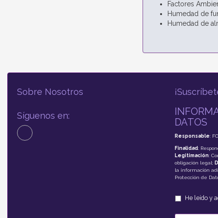
Factores Ambien
Humedad de fun
Humedad de alm
Sobre Nosotros
¡Suscríbet
INFORMA
Síguenos en:
DATOS
Responsable
: F
Finalidad
: Respon
Legitimación
: C
obligación legal;
D
la información adi
Protección de Da
He leído y 