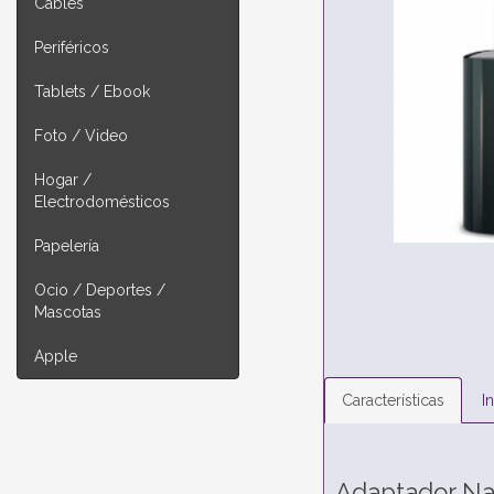
Cables
Periféricos
Tablets / Ebook
Foto / Video
Hogar /
Electrodomésticos
Papelería
Ocio / Deportes /
Mascotas
Apple
Características
I
Adaptador Na