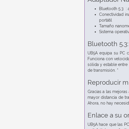
Bluetooth 5.3 : 
Conectividad i
portátil
Tamaño nanométr
Sistema operati
Bluetooth 5.3
UB5A equipa su PC co
Funciona con velocida
sólida y estable entr
de transmisión. *
Reproducir mú
Gracias a las mejoras
mayor distancia de tr
Ahora, no hay necesid
Enlace a su o
UB5A hace que las PC 