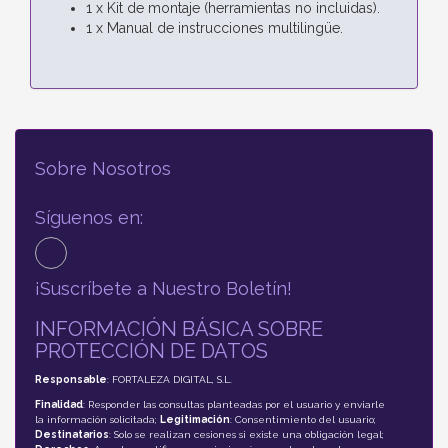
1 x Kit de montaje (herramientas no incluidas).
1 x Manual de instrucciones multilingüe.
Sobre Nosotros
Síguenos en:
¡Suscríbete a Nuestro Boletín!
INFORMACIÓN BÁSICA SOBRE
PROTECCIÓN DE DATOS
Responsable
: FORTALEZA DIGITAL, S.L.
Finalidad
: Responder las consultas planteadas por el usuario y enviarle
la información solicitada;
Legitimación
: Consentimiento del usuario;
Destinatarios
: Solo se realizan cesiones si existe una obligación legal;