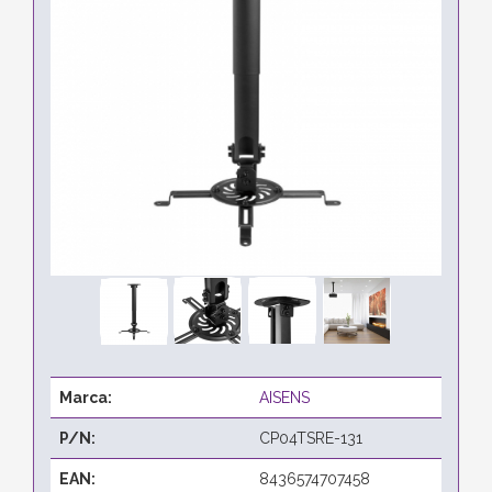
Marca:
AISENS
P/N:
CP04TSRE-131
EAN:
8436574707458