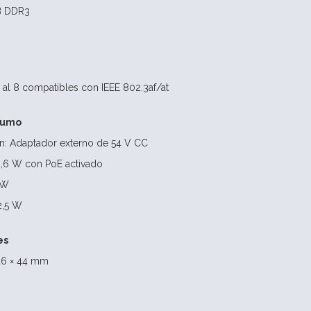
B DDR3
1 al 8 compatibles con IEEE 802.3af/at
sumo
n: Adaptador externo de 54 V CC
6 W con PoE activado
 W
2,5 W
es
26 × 44 mm