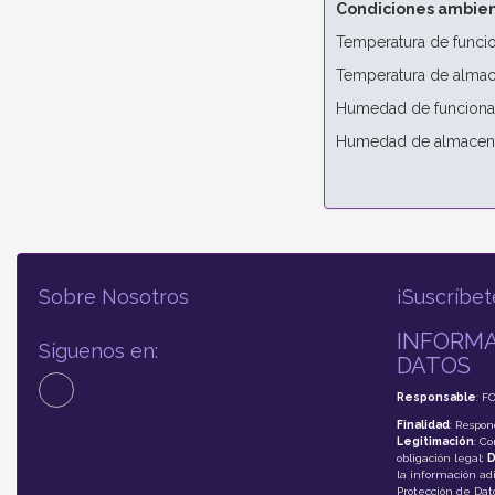
Condiciones ambien
Temperatura de funcio
Temperatura de almac
Humedad de funcionam
Humedad de almacena
Sobre Nosotros
¡Suscríbet
INFORMA
Síguenos en:
DATOS
Responsable
: F
Finalidad
: Respon
Legitimación
: C
obligación legal;
D
la información adi
Protección de Da