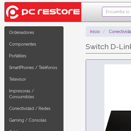
Inicio
Conectivid
Ordenadores
Componentes
Switch D-Lin
Portátiles
SmartPhones / Teléfonos
Televisor
Impresoras /
Consumibles
Conectividad / Redes
Gaming / Consolas