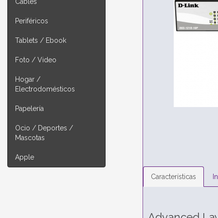
Cables
Periféricos
Tablets / Ebook
Foto / Video
Hogar /
Electrodomésticos
Papelería
Ocio / Deportes /
Mascotas
Apple
Características
I
Advanced Laye