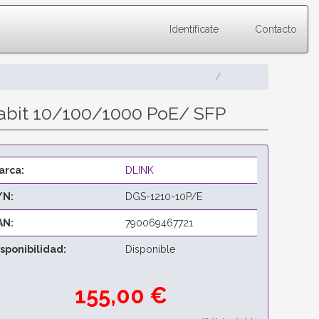
Identifícate
Contacto
gabit 10/100/1000 PoE/ SFP
arca:
DLINK
/N:
DGS-1210-10P/E
AN:
790069467721
isponibilidad:
Disponible
155,00 €