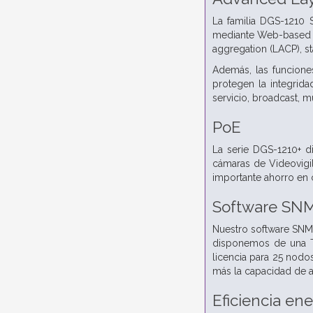
La familia DGS-1210 
mediante Web-based UI
aggregation (LACP), st
Además, las funcione
protegen la integrid
servicio, broadcast, mu
PoE
La serie DGS-1210+ d
cámaras de Videovigil
importante ahorro en c
Software SNMP
Nuestro software SNMP
disponemos de una T
licencia para 25 nodo
más la capacidad de an
Eficiencia ene