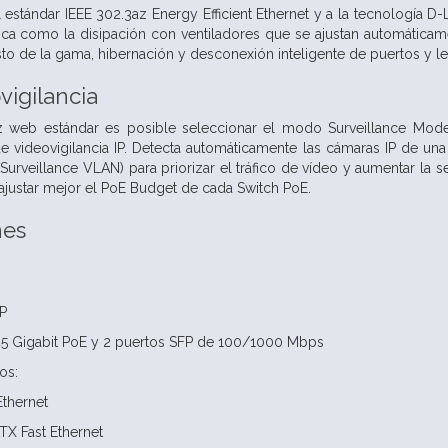
l estándar IEEE 302.3az Energy Efficient Ethernet y a la tecnología D
ética como la disipación con ventiladores que se ajustan automátic
resto de la gama, hibernación y desconexión inteligente de puertos y 
vigilancia
z web estándar es posible seleccionar el modo Surveillance Mode
de videovigilancia IP. Detecta automáticamente las cámaras IP de u
urveillance VLAN) para priorizar el tráfico de vídeo y aumentar la
 ajustar mejor el PoE Budget de cada Switch PoE.
nes
P
J45 Gigabit PoE y 2 puertos SFP de 100/1000 Mbps
os:
thernet
X Fast Ethernet