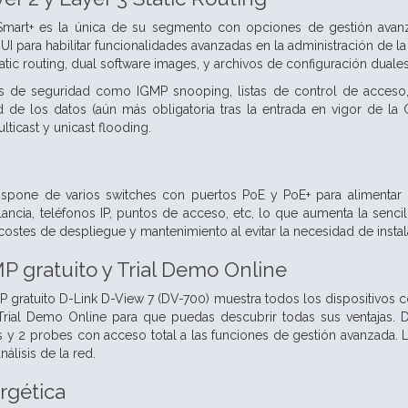
Smart+ es la única de su segmento con opciones de gestión avanza
 para habilitar funcionalidades avanzadas en la administración de la 
atic routing, dual software images, y archivos de configuración duale
s de seguridad como IGMP snooping, listas de control de acceso, 
ad de los datos (aún más obligatoria tras la entrada en vigor de 
lticast y unicast flooding.
ispone de varios switches con puertos PoE y PoE+ para alimentar 
ancia, teléfonos IP, puntos de acceso, etc, lo que aumenta la sencill
ostes de despliegue y mantenimiento al evitar la necesidad de instala
 gratuito y Trial Demo Online
 gratuito D-Link D-View 7 (DV-700) muestra todos los dispositivos c
rial Demo Online para que puedas descubrir todas sus ventajas
s y 2 probes con acceso total a las funciones de gestión avanzada.
álisis de la red.
rgética