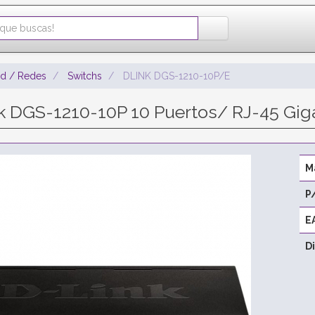
ad / Redes
Switchs
DLINK DGS-1210-10P/E
k DGS-1210-10P 10 Puertos/ RJ-45 Gi
M
P
E
D