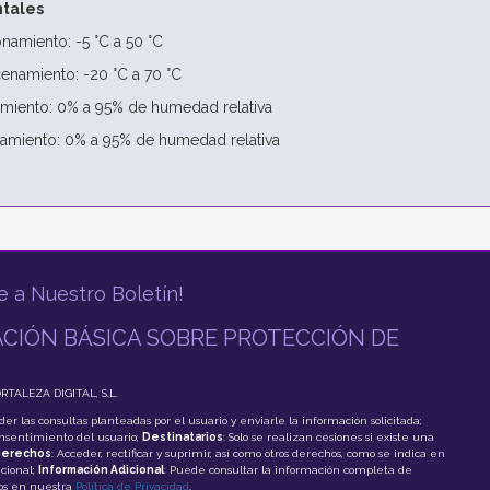
tales
namiento: -5 °C a 50 °C
enamiento: -20 °C a 70 °C
iento: 0% a 95% de humedad relativa
miento: 0% a 95% de humedad relativa
e a Nuestro Boletín!
CIÓN BÁSICA SOBRE PROTECCIÓN DE
ORTALEZA DIGITAL, S.L.
der las consultas planteadas por el usuario y enviarle la información solicitada;
onsentimiento del usuario;
Destinatarios
: Solo se realizan cesiones si existe una
erechos
: Acceder, rectificar y suprimir, así como otros derechos, como se indica en
cional;
Información Adicional
: Puede consultar la información completa de
tos en nuestra
Política de Privacidad
.