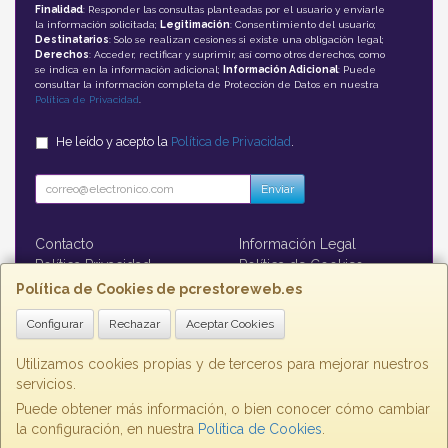
Finalidad
: Responder las consultas planteadas por el usuario y enviarle
la información solicitada;
Legitimación
: Consentimiento del usuario;
Destinatarios
: Solo se realizan cesiones si existe una obligación legal;
Derechos
: Acceder, rectificar y suprimir, así como otros derechos, como
se indica en la información adicional;
Información Adicional
: Puede
consultar la información completa de Protección de Datos en nuestra
Política de Privacidad
.
He leído y acepto la
Política de Privacidad
.
Enviar
Contacto
Información Legal
Política Privacidad
Política de Cookies
Formas de Pago
Política de Cookies de pcrestoreweb.es
Configurar
Rechazar
Aceptar Cookies
Contacto
contacto@pcrestoreweb.es
Utilizamos cookies propias y de terceros para mejorar nuestros
servicios.
Puede obtener más información, o bien conocer cómo cambiar
la configuración, en nuestra
Política de Cookies
.
, , , , España. - C.I.F.: B73860793 - Tfno: