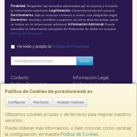
Finalidad
: Responder las consultas planteadas por el usuario y enviarle
la información solicitada;
Legitimación
: Consentimiento del usuario;
Destinatarios
: Solo se realizan cesiones si existe una obligación legal;
Derechos
: Acceder, rectificar y suprimir, así como otros derechos, como
se indica en la información adicional;
Información Adicional
: Puede
consultar la información completa de Protección de Datos en nuestra
Política de Privacidad
.
He leído y acepto la
Política de Privacidad
.
Enviar
Contacto
Información Legal
Política Privacidad
Política de Cookies
Formas de Pago
Política de Cookies de pcrestoreweb.es
Configurar
Rechazar
Aceptar Cookies
Contacto
contacto@pcrestoreweb.es
Utilizamos cookies propias y de terceros para mejorar nuestros
servicios.
Puede obtener más información, o bien conocer cómo cambiar
la configuración, en nuestra
Política de Cookies
.
, , , , España. - C.I.F.: B73860793 - Tfno: