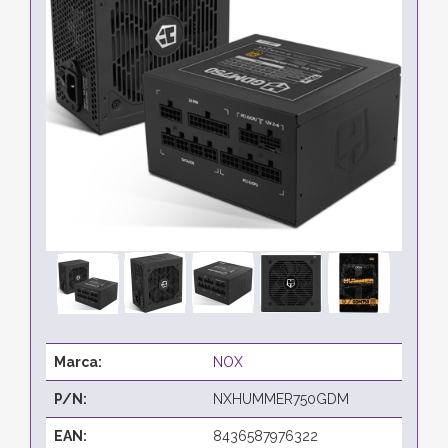
Marca:
NOX
P/N:
NXHUMMER750GDM
EAN:
8436587976322