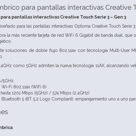
brico para pantallas interactivas Creative 
para pantallas interactivas Creative Touch Serie 3 – Gen 3
señado para las pantallas interactivas Optoma Creative Touch Serie 3
a la más reciente tarjeta de red WiFi 6 Gigabit de banda dual, que of
ético.
ite soluciones de doble flujo 802.11ax con tecnología Multi-User M
o.
2.4GHz como 5GHz admiten la nueva tecnología 11AX, alcanzando ve
4G/5GHz
Wi-Fi 802.11ax (WiFi 6)
 hasta 1201 Mbps (5GHz) / 574 Mbps (2.4GHz)
Bluetooth 5 (BT 5.2 Logo Compliant): emparejamiento uno a uno para
nes
mbrica