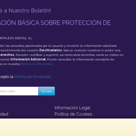
e a Nuestro Boletín!
CIÓN BÁSICA SOBRE PROTECCIÓN DE
ORTALEZA DIGITAL, S.L.
der las consultas planteadas por el usuario y enviarle la información solicitada;
onsentimiento del usuario;
Destinatarios
: Solo se realizan cesiones si existe una
erechos
: Acceder, rectificar y suprimir, así como otros derechos, como se indica en
cional;
Información Adicional
: Puede consultar la información completa de
tos en nuestra
Política de Privacidad
.
acepto la
Política de Privacidad
.
Enviar
Información Legal
cidad
Política de Cookies
ago