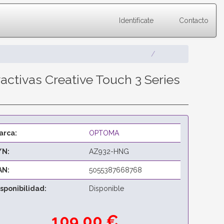
Identifícate
Contacto
activas Creative Touch 3 Series
arca:
OPTOMA
/N:
AZ932-HNG
AN:
5055387668768
isponibilidad:
Disponible
109,00 €