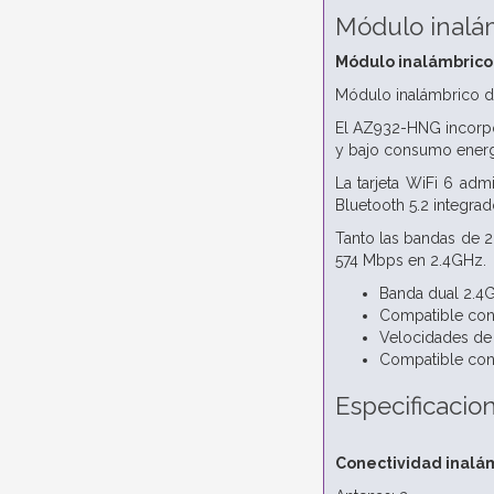
Módulo inalám
Módulo inalámbrico 
Módulo inalámbrico di
El AZ932-HNG incorpor
y bajo consumo energ
La tarjeta WiFi 6 adm
Bluetooth 5.2 integrad
Tanto las bandas de 
574 Mbps en 2.4GHz.
Banda dual 2.
Compatible con 
Velocidades de
Compatible con 
Especificacio
Conectividad inalá