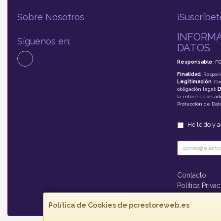
Sobre Nosotros
¡Suscríbet
INFORMA
Síguenos en:
DATOS
Responsable
: F
Finalidad
: Respon
Legitimación
: C
obligación legal;
D
la información adi
Protección de Da
He leído y 
Contacto
Política Priva
Formas de P
Política de Cookies de pcrestoreweb.es