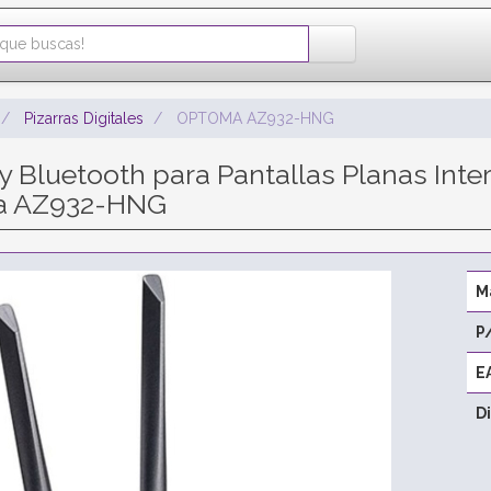
Pizarras Digitales
OPTOMA AZ932-HNG
 Bluetooth para Pantallas Planas Inter
a AZ932-HNG
M
P
E
D