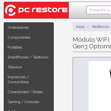
Inicio
Periféricos
Ordenadores
Componentes
Módulo WiFi y
Gen3 Optom
Portátiles
SmartPhones / Teléfonos
Televisor
Impresoras /
Consumibles
Conectividad / Redes
Gaming / Consolas