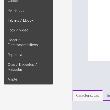
Cables
Periféricos
Tablets / Ebook
Foto / Video
Hogar /
Electrodomésticos
Papelería
Ocio / Deportes /
Mascotas
Apple
Características
I