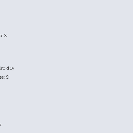
: Sí
droid 15
s: Sí
a