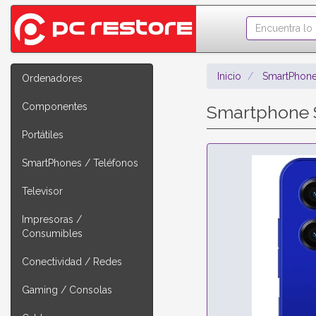
Inicio
SmartPhone
Ordenadores
Componentes
Smartphone 
Portátiles
SmartPhones / Teléfonos
Televisor
Impresoras /
Consumibles
Conectividad / Redes
Gaming / Consolas