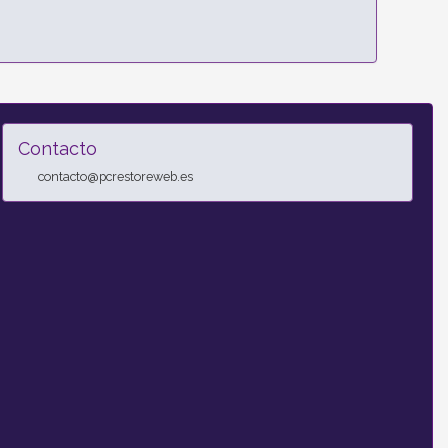
Contacto
contacto@pcrestoreweb.es