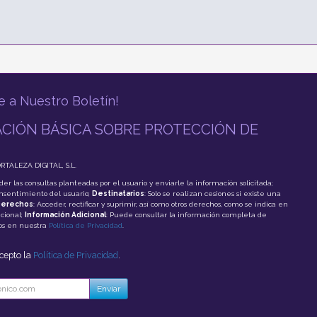
e a Nuestro Boletín!
CIÓN BÁSICA SOBRE PROTECCIÓN DE
ORTALEZA DIGITAL, S.L.
der las consultas planteadas por el usuario y enviarle la información solicitada;
onsentimiento del usuario;
Destinatarios
: Solo se realizan cesiones si existe una
erechos
: Acceder, rectificar y suprimir, así como otros derechos, como se indica en
cional;
Información Adicional
: Puede consultar la información completa de
tos en nuestra
Política de Privacidad
.
acepto la
Política de Privacidad
.
Enviar