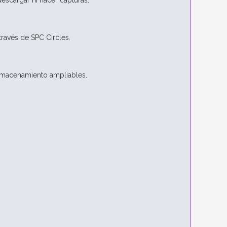
escargar ni hacer capturas.
ravés de SPC Circles.
 almacenamiento ampliables.