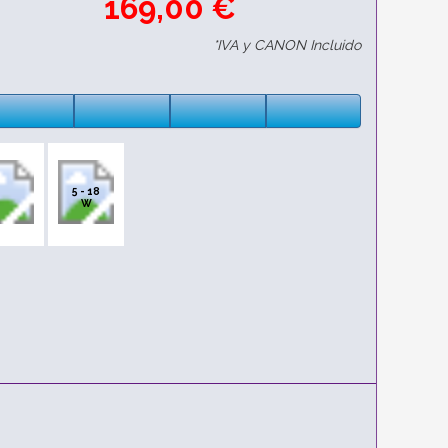
169,00 €
*IVA y CANON Incluido
5 - 18
W