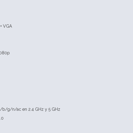
 + VGA
1080p
 a/b/g/n/ac en 2.4 GHz y 5 GHz
.0