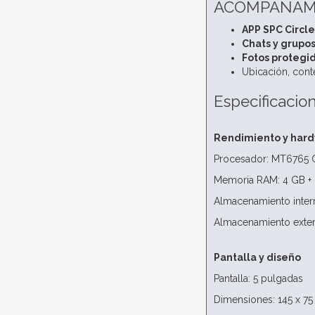
ACOMPAÑAMI
APP SPC Circle
Chats y grupos
Fotos protegid
Ubicación, cont
Especificacio
Rendimiento y har
Procesador: MT6765 
Memoria RAM: 4 GB + 
Almacenamiento inter
Almacenamiento exter
Pantalla y diseño
Pantalla: 5 pulgadas
Dimensiones: 145 x 7