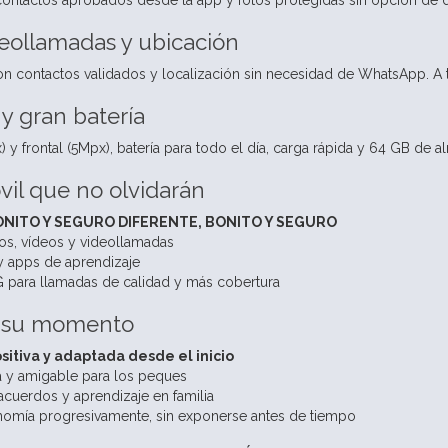
ontactos aprobados desde la app y fotos protegidas sin opción de d
eollamadas y ubicación
 contactos validados y localización sin necesidad de WhatsApp. A t
 y gran batería
 y frontal (5Mpx), batería para todo el día, carga rápida y 64 GB de
il que no olvidarán
ONITO Y SEGURO DIFERENTE, BONITO Y SEGURO
os, vídeos y videollamadas
y apps de aprendizaje
 para llamadas de calidad y más cobertura
n su momento
sitiva y adaptada desde el inicio
da y amigable para los peques
cuerdos y aprendizaje en familia
nomía progresivamente, sin exponerse antes de tiempo