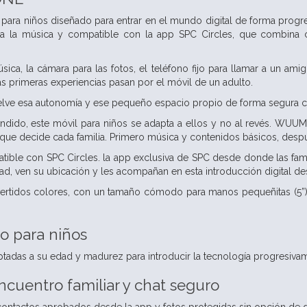
para niños diseñado para entrar en el mundo digital de forma progre
 a la música y compatible con la app SPC Circles, que combina 
sica, la cámara para las fotos, el teléfono fijo para llamar a un am
as primeras experiencias pasan por el móvil de un adulto.
e esa autonomía y ese pequeño espacio propio de forma segura co
ndido, este móvil para niños se adapta a ellos y no al revés. WUU
que decide cada familia. Primero música y contenidos básicos, despu
le con SPC Circles. la app exclusiva de SPC desde donde las famil
ad, ven su ubicación y les acompañan en esta introducción digital de
ertidos colores, con un tamaño cómodo para manos pequeñitas (5”) y
vo para niños
adas a su edad y madurez para introducir la tecnología progresivamen
encuentro familiar y chat seguro