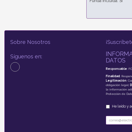
Funda incluida: Sí
Sobre Nosotros
¡Suscríbet
INFORMA
Síguenos en:
DATOS
Responsable
: F
Finalidad
: Respon
Legitimación
: C
obligación legal;
D
la información adi
Protección de Da
He leído y 