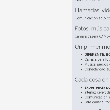
Chats blindados con c
Llamadas, vid
Comunicación solo con
Fotos, música
Cámara trasera (13Mpx)
Un primer móv
DIFERENTE, B
Cámara para fot
Música, juegos 
Conectividad 4G
Cada cosa e
Experiencia po
Interfaz diverti
Comunicación, a
Para ganar auto