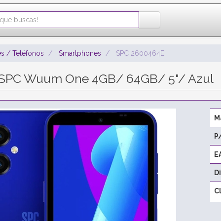
s / Teléfonos
Smartphones
SPC 2600464E
SPC Wuum One 4GB/ 64GB/ 5"/ Azul
M
P
E
D
C