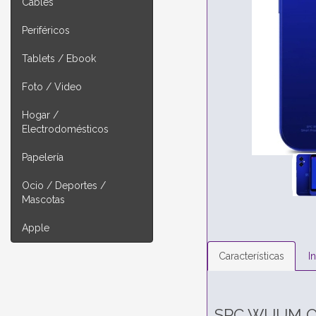
Cables
Periféricos
Tablets / Ebook
Foto / Video
Hogar /
Electrodomésticos
Papelería
Ocio / Deportes /
Mascotas
Apple
Características
I
SPC WUUM 