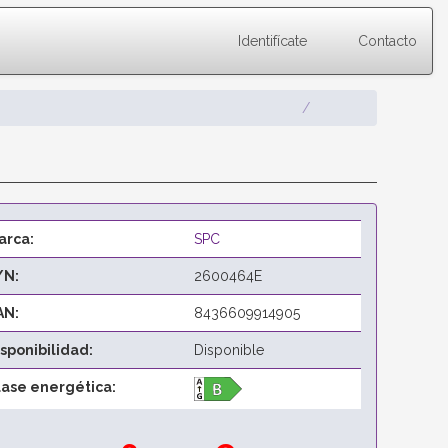
Identifícate
Contacto
arca:
SPC
/N:
2600464E
AN:
8436609914905
isponibilidad:
Disponible
lase energética: