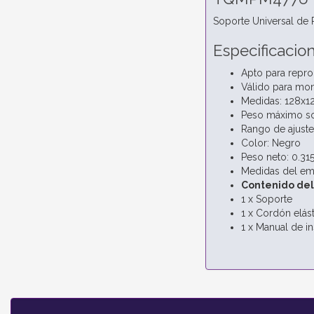
Soporte Universal de 
Especificacio
Apto para repro
Válido para mon
Medidas: 128x1
Peso máximo so
Rango de ajuste
Color: Negro
Peso neto: 0.315
Medidas del em
Contenido de
1 x Soporte
1 x Cordón elás
1 x Manual de in