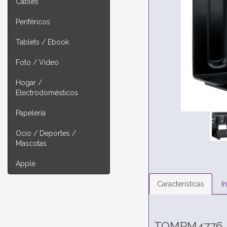
Cables
Periféricos
Tablets / Ebook
Foto / Video
Hogar /
Electrodomésticos
Papelería
Ocio / Deportes /
Mascotas
Apple
Características
I
TQMPM4776