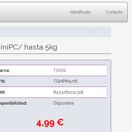
Identifícate
Contacto
iniPC/ hasta 5kg
arca:
TOOQ
/N:
TQMPM4776
AN:
8433281012318
isponibilidad:
Disponible
4,99 €