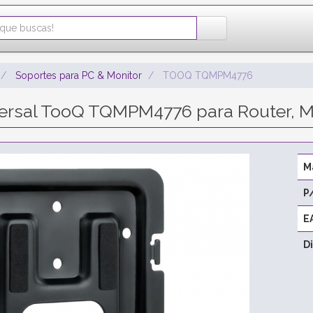
Soportes para PC & Monitor
TOOQ TQMPM4776
ersal TooQ TQMPM4776 para Router, M
M
P
E
D