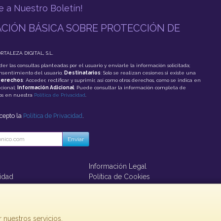
e a Nuestro Boletín!
CIÓN BÁSICA SOBRE PROTECCIÓN DE
ORTALEZA DIGITAL, S.L.
der las consultas planteadas por el usuario y enviarle la información solicitada;
onsentimiento del usuario;
Destinatarios
: Solo se realizan cesiones si existe una
erechos
: Acceder, rectificar y suprimir, así como otros derechos, como se indica en
cional;
Información Adicional
: Puede consultar la información completa de
tos en nuestra
Política de Privacidad
.
acepto la
Política de Privacidad
.
Enviar
Información Legal
cidad
Política de Cookies
ago
 nuestros servicios.