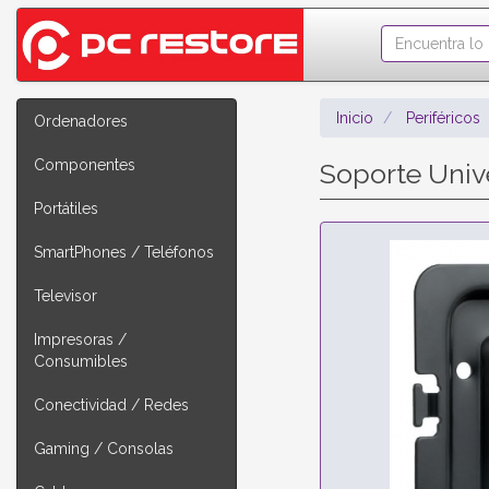
Inicio
Periféricos
Ordenadores
Componentes
Soporte Univ
Portátiles
SmartPhones / Teléfonos
Televisor
Impresoras /
Consumibles
Conectividad / Redes
Gaming / Consolas