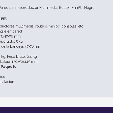
Pared para Reproductor Multimedia, Router, MiniPC, Negro
nes
ductores multimedia, routers, minipc, consolas, etc
taje en pared
27x47-76 mm
portado: 5 kg
 de la bandeja: 47-76 mm
 kg. Peso bruto: 0.4 kg
balaje: 130x52x145 mm
l Paquete
tico
stalación