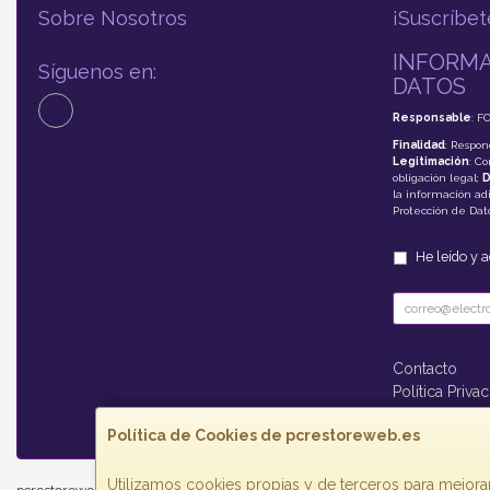
Sobre Nosotros
¡Suscríbet
INFORMA
Síguenos en:
DATOS
Responsable
: F
Finalidad
: Respon
Legitimación
: C
obligación legal;
D
la información adi
Protección de Da
He leído y 
Contacto
Política Priva
Formas de P
Política de Cookies de pcrestoreweb.es
Utilizamos cookies propias y de terceros para mejorar