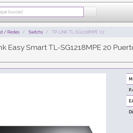
ad / Redes
Switchs
TP-LINK TL-SG1218MPE V2
nk Easy Smart TL-SG1218MPE 20 Puer
M
P
E
D