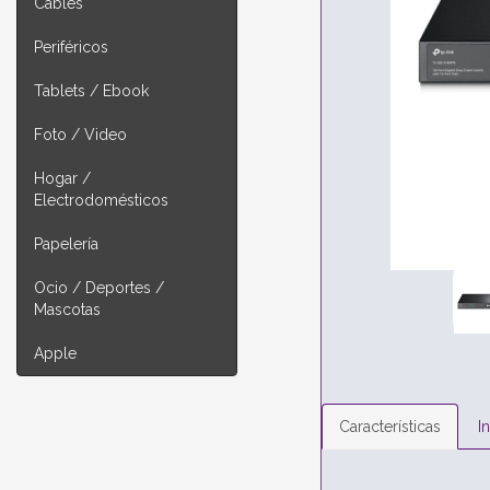
Cables
Periféricos
Tablets / Ebook
Foto / Video
Hogar /
Electrodomésticos
Papelería
Ocio / Deportes /
Mascotas
Apple
Características
I