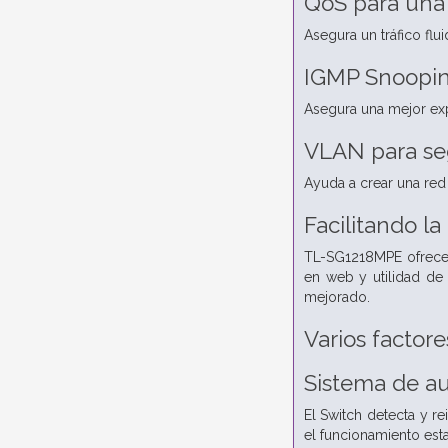
QoS para una 
Asegura un tráfico flu
IGMP Snooping
Asegura una mejor exp
VLAN para se
Ayuda a crear una red
Facilitando la
TL-SG1218MPE ofrece m
en web y utilidad de
mejorado.
Varios factor
Sistema de a
El Switch detecta y r
el funcionamiento est