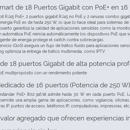
mart de 18 Puertos Gigabit con PoE+ en 16 
bit RJ45 PoE+, 2 puertos gigabit RJ45 no PoE y 2 ranuras combo gigab
energía PoE es de hasta 250 W, lo que lo hace ideal para sistemas d
 puerto garantiza la calidad de aplicaciones sensibles como la monito
 automática PoE reinicia automáticamente los dispositivos PoE que
ligente de energía protege el switch contra sobrecargas.
rvicio (QoS) asegura un flujo de tráfico fluido para aplicaciones sensib
g optimiza la entrega de tráfico multimedia, como IPTV.
de 18 puertos Gigabit de alta potencia pro
 PoE multipropósito con un rendimiento potente
edicado de 16 puertos (Potencia de 250 W) 
estándar PoE+ 802.3af/at admite hasta 30 W en cada puerto PoE. L
 permite una amplia gama de aplicaciones, como vigilancia, oficin
s IP, puntos de acceso, teléfonos IP, computadoras, impresoras, etc
valor agregado que ofrecen experiencias 