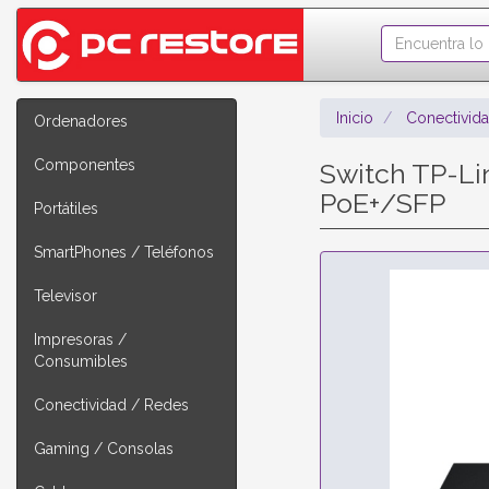
Inicio
Conectivid
Ordenadores
Componentes
Switch TP-Li
PoE+/SFP
Portátiles
SmartPhones / Teléfonos
Televisor
Impresoras /
Consumibles
Conectividad / Redes
Gaming / Consolas