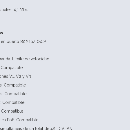
uetes: 4,1 Mbit
as
a en puerto 802.1p/DSCP
anda: Límite de velocidad
: Compatible
ones V1, V2 y V3
s: Compatible
os: Compatible
s: Compatible
: Compatible
ica PoE: Compatible
simultáneas de un total de 4K ID VLAN