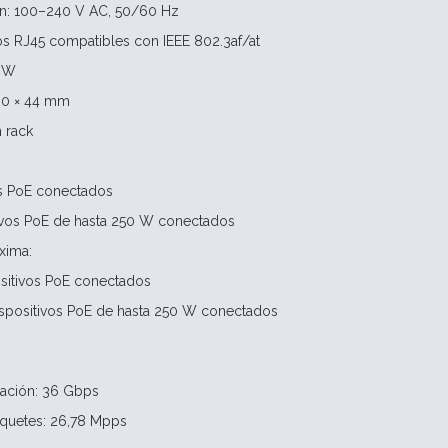
ón: 100–240 V AC, 50/60 Hz
os RJ45 compatibles con IEEE 802.3af/at
0 W
80 × 44 mm
n rack
os PoE conectados
ivos PoE de hasta 250 W conectados
xima:
sitivos PoE conectados
spositivos PoE de hasta 250 W conectados
ación: 36 Gbps
aquetes: 26,78 Mpps