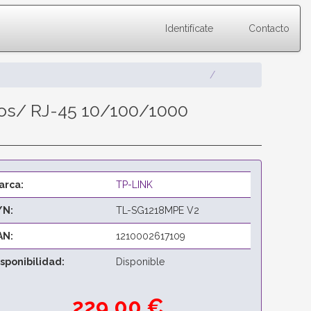
Identifícate
Contacto
tos/ RJ-45 10/100/1000
arca:
TP-LINK
/N:
TL-SG1218MPE V2
AN:
1210002617109
isponibilidad:
Disponible
229,00 €