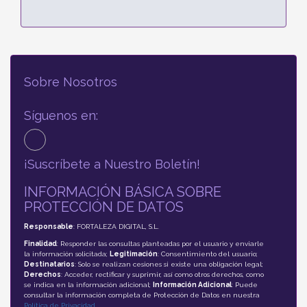
Sobre Nosotros
Síguenos en:
¡Suscríbete a Nuestro Boletín!
INFORMACIÓN BÁSICA SOBRE
PROTECCIÓN DE DATOS
Responsable
: FORTALEZA DIGITAL, S.L.
Finalidad
: Responder las consultas planteadas por el usuario y enviarle
la información solicitada;
Legitimación
: Consentimiento del usuario;
Destinatarios
: Solo se realizan cesiones si existe una obligación legal;
Derechos
: Acceder, rectificar y suprimir, así como otros derechos, como
se indica en la información adicional;
Información Adicional
: Puede
consultar la información completa de Protección de Datos en nuestra
Política de Privacidad
.