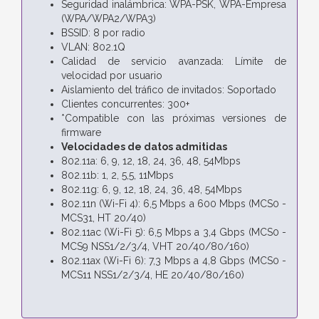
Seguridad inalámbrica: WPA-PSK, WPA-Empresa
(WPA/WPA2/WPA3)
BSSID: 8 por radio
VLAN: 802.1Q
Calidad de servicio avanzada: Límite de
velocidad por usuario
Aislamiento del tráfico de invitados: Soportado
Clientes concurrentes: 300+
*Compatible con las próximas versiones de
firmware
Velocidades de datos admitidas
802.11a: 6, 9, 12, 18, 24, 36, 48, 54Mbps
802.11b: 1, 2, 5,5, 11Mbps
802.11g: 6, 9, 12, 18, 24, 36, 48, 54Mbps
802.11n (Wi-Fi 4): 6,5 Mbps a 600 Mbps (MCS0 -
MCS31, HT 20/40)
802.11ac (Wi-Fi 5): 6,5 Mbps a 3,4 Gbps (MCS0 -
MCS9 NSS1/2/3/4, VHT 20/40/80/160)
802.11ax (Wi-Fi 6): 7,3 Mbps a 4,8 Gbps (MCS0 -
MCS11 NSS1/2/3/4, HE 20/40/80/160)