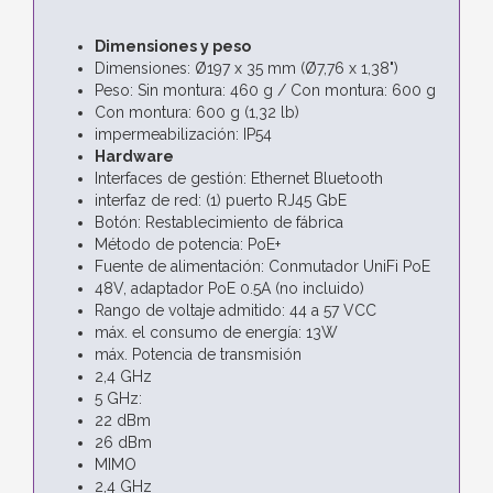
Dimensiones y peso
Dimensiones: Ø197 x 35 mm (Ø7,76 x 1,38")
Peso: Sin montura: 460 g / Con montura: 600 g
Con montura: 600 g (1,32 lb)
impermeabilización: IP54
Hardware
Interfaces de gestión: Ethernet Bluetooth
interfaz de red: (1) puerto RJ45 GbE
Botón: Restablecimiento de fábrica
Método de potencia: PoE+
Fuente de alimentación: Conmutador UniFi PoE
48V, adaptador PoE 0.5A (no incluido)
Rango de voltaje admitido: 44 a 57 VCC
máx. el consumo de energía: 13W
máx. Potencia de transmisión
2,4 GHz
5 GHz:
22 dBm
26 dBm
MIMO
2,4 GHz