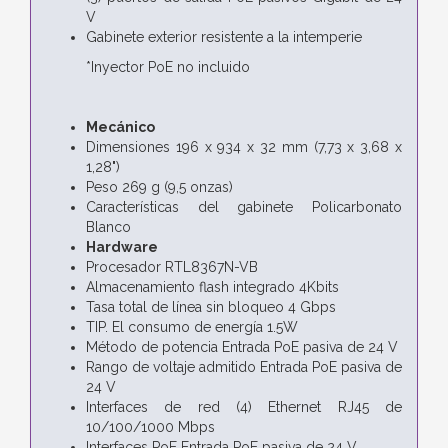
V
Gabinete exterior resistente a la intemperie
*Inyector PoE no incluido
Mecánico
Dimensiones 196 x 934 x 32 mm (7,73 x 3,68 x
1,28")
Peso 269 ​​g (9,5 onzas)
Características del gabinete Policarbonato
Blanco
Hardware
Procesador RTL8367N-VB
Almacenamiento flash integrado 4Kbits
Tasa total de línea sin bloqueo 4 Gbps
TIP. El consumo de energía 1.5W
Método de potencia Entrada PoE pasiva de 24 V
Rango de voltaje admitido Entrada PoE pasiva de
24 V
Interfaces de red (4) Ethernet RJ45 de
10/100/1000 Mbps
Interfaces PoE Entrada PoE pasiva de 24 V