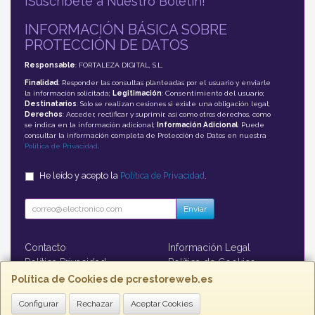
¡Suscríbete a Nuestro Boletín!
INFORMACIÓN BÁSICA SOBRE
PROTECCIÓN DE DATOS
Responsable
: FORTALEZA DIGITAL, S.L.
Finalidad
: Responder las consultas planteadas por el usuario y enviarle
la información solicitada;
Legitimación
: Consentimiento del usuario;
Destinatarios
: Solo se realizan cesiones si existe una obligación legal;
Derechos
: Acceder, rectificar y suprimir, así como otros derechos, como
se indica en la información adicional;
Información Adicional
: Puede
consultar la información completa de Protección de Datos en nuestra
Política de Privacidad
.
He leído y acepto la
Política de Privacidad
.
Enviar
Contacto
Información Legal
Política Privacidad
Política de Cookies
Formas de Pago
Política de Cookies de pcrestoreweb.es
Configurar
Rechazar
Aceptar Cookies
Contacto