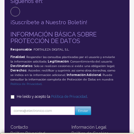
Síguenos en:
¡Suscríbete a Nuestro Boletín!
INFORMACIÓN BÁSICA SOBRE
PROTECCIÓN DE DATOS
Responsable
: FORTALEZA DIGITAL, S.L.
Finalidad
: Responder las consultas planteadas por el usuario y enviarle
la información solicitada;
Legitimación
: Consentimiento del usuario;
Destinatarios
: Solo se realizan cesiones si existe una obligación legal;
Derechos
: Acceder, rectificar y suprimir, así como otros derechos, como
se indica en la información adicional;
Información Adicional
: Puede
consultar la información completa de Protección de Datos en nuestra
Política de Privacidad
.
He leído y acepto la
Política de Privacidad
.
Enviar
Contacto
Información Legal
Política Privacidad
Política de Cookies