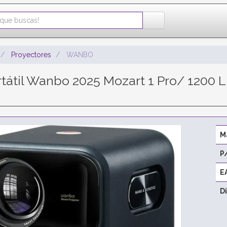
Proyectores
WANBO
rtátil Wanbo 2025 Mozart 1 Pro/ 1200
M
P
E
D