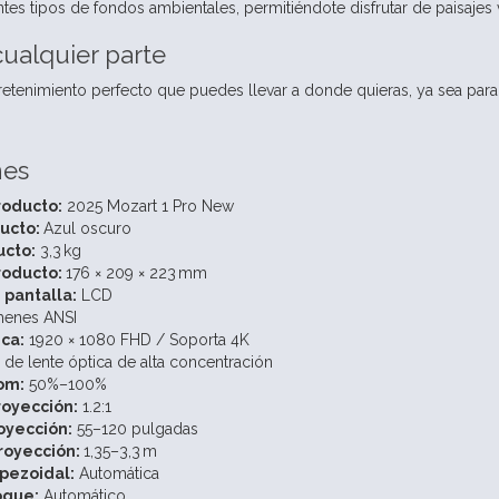
tes tipos de fondos ambientales, permitiéndote disfrutar de paisajes v
cualquier parte
tenimiento perfecto que puedes llevar a donde quieras, ya sea para j
nes
oducto:
2025 Mozart 1 Pro New
ducto:
Azul oscuro
ucto:
3,3 kg
roducto:
176 × 209 × 223 mm
 pantalla:
LCD
enes ANSI
ica:
1920 × 1080 FHD / Soporta 4K
 de lente óptica de alta concentración
om:
50%–100%
royección:
1.2:1
oyección:
55–120 pulgadas
proyección:
1,35–3,3 m
pezoidal:
Automática
oque:
Automático