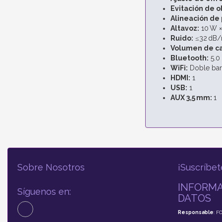
Evitación de o
Alineación de 
Altavoz:
10 W ×
Ruido:
≤32 dB
Volumen de ca
Bluetooth:
5.0
WiFi:
Doble ban
HDMI:
1
USB:
1
AUX 3,5 mm:
1
Sobre Nosotros
¡Suscríbet
INFORMA
Síguenos en:
DATOS
Responsable
: F