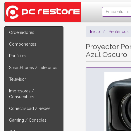
Inicio
Periféricos
Ordenadores
Componentes
Proyector Po
Azul Oscuro
Portátiles
SmartPhones / Teléfonos
Televisor
Impresoras /
Consumibles
Conectividad / Redes
Gaming / Consolas