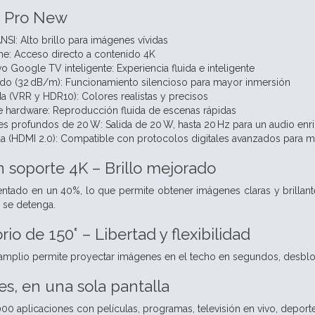
1 Pro New
SI: Alto brillo para imágenes vívidas
ne: Acceso directo a contenido 4K
o Google TV inteligente: Experiencia fluida e inteligente
uido (32 dB/m): Funcionamiento silencioso para mayor inmersión
 (VRR y HDR10): Colores realistas y precisos
 hardware: Reproducción fluida de escenas rápidas
es profundos de 20 W: Salida de 20 W, hasta 20 Hz para un audio enr
da (HDMI 2.0): Compatible con protocolos digitales avanzados para m
 soporte 4K – Brillo mejorado
mentado en un 40%, lo que permite obtener imágenes claras y brillan
 se detenga.
rio de 150° – Libertad y flexibilidad
 amplio permite proyectar imágenes en el techo en segundos, desbl
es, en una sola pantalla
0 aplicaciones con películas, programas, televisión en vivo, deportes