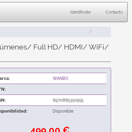
Identifícate
Contacto
 Lúmenes/ Full HD/ HDMI/ WiFi/
arca:
WANBO
/N:
AN:
6970885350955
isponibilidad:
Disponible
499,00 €