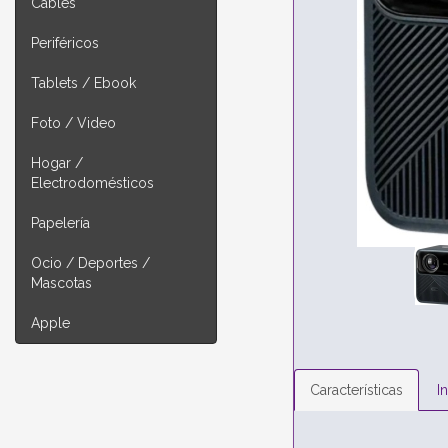
Cables
Periféricos
Tablets / Ebook
Foto / Video
Hogar /
Electrodomésticos
Papelería
Ocio / Deportes /
Mascotas
Apple
Características
I