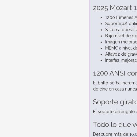
2025 Mozart 
1200 lúmenes AN
Soporte 4K onli
Sistema operativ
Bajo nivel de r
Imagen mejorada
MEMC a nivel de
Altavoz de grav
Interfaz mejora
1200 ANSI con
El brillo se ha incre
de cine en casa nunca
Soporte girato
El soporte de ángulo
Todo lo que v
Descubre más de 10.00