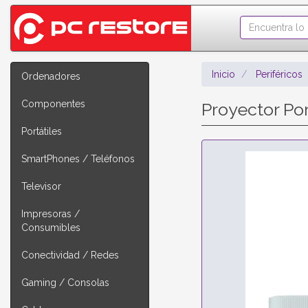
Inicio
Periféricos
Ordenadores
Componentes
Proyector Po
Portátiles
SmartPhones / Teléfonos
Televisor
Impresoras /
Consumibles
Conectividad / Redes
Gaming / Consolas