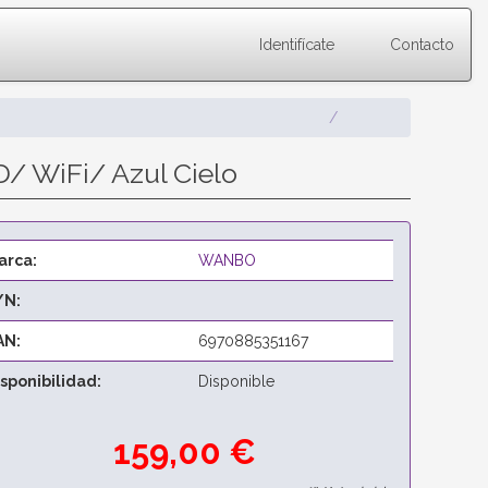
Identifícate
Contacto
/ WiFi/ Azul Cielo
arca:
WANBO
/N:
AN:
6970885351167
isponibilidad:
Disponible
159,00 €