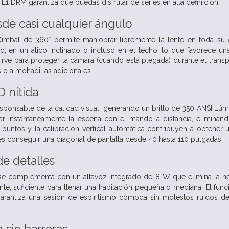
 L1 DRM garantiza que puedas disfrutar de series en alta definición.
sde casi cualquier ángulo
Gimbal de 360° permite maniobrar libremente la lente en toda su 
d, en un ático inclinado o incluso en el techo, lo que favorece u
ve para proteger la cámara (cuando está plegada) durante el transpor
 o almohadillas adicionales.
 nítida
esponsable de la calidad visual, generando un brillo de 350 ANSI Lúme
r instantáneamente la escena con el mando a distancia, eliminando
 puntos y la calibración vertical automática contribuyen a obtener
s conseguir una diagonal de pantalla desde 40 hasta 110 pulgadas.
de detalles
 se complementa con un altavoz integrado de 8 W que elimina la ne
nte, suficiente para llenar una habitación pequeña o mediana. El fu
arantiza una sesión de espiritismo cómoda sin molestos ruidos de 