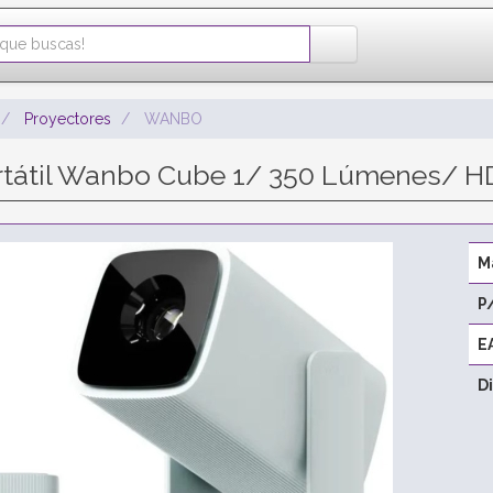
Proyectores
WANBO
rtátil Wanbo Cube 1/ 350 Lúmenes/ HD
M
P
E
D