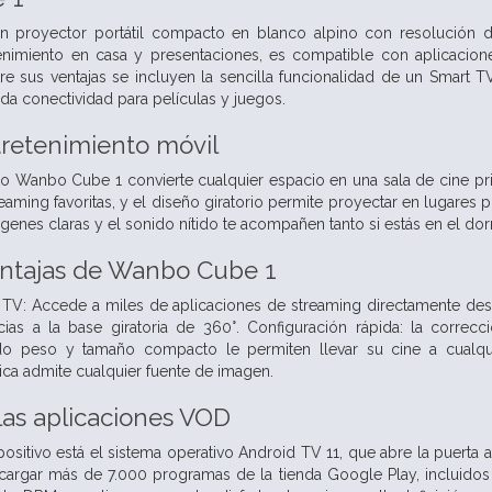
proyector portátil compacto en blanco alpino con resolución d
enimiento en casa y presentaciones, es compatible con aplicacione
ntre sus ventajas se incluyen la sencilla funcionalidad de un Smart 
 conectividad para películas y juegos.
retenimiento móvil
 Wanbo Cube 1 convierte cualquier espacio en una sala de cine pri
eaming favoritas, y el diseño giratorio permite proyectar en lugares p
ágenes claras y el sonido nítido te acompañen tanto si estás en el d
entajas de Wanbo Cube 1
: Accede a miles de aplicaciones de streaming directamente desde 
cias a la base giratoria de 360°. Configuración rápida: la correc
do peso y tamaño compacto le permiten llevar su cine a cualqui
ica admite cualquier fuente de imagen.
as aplicaciones VOD
ositivo está el sistema operativo Android TV 11, que abre la puerta 
scargar más de 7.000 programas de la tienda Google Play, incluido