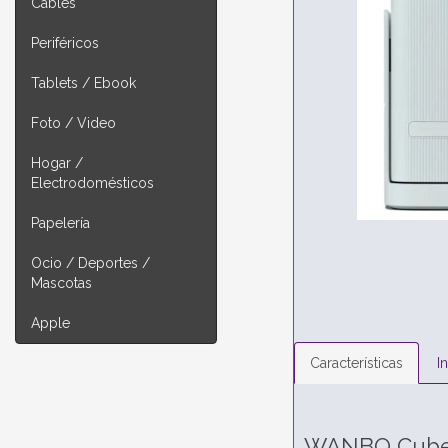
Cables
Periféricos
Tablets / Ebook
Foto / Video
Hogar /
Electrodomésticos
Papelería
Ocio / Deportes /
Mascotas
Apple
Características
I
WANBO Cube