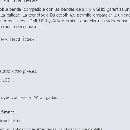
sin barreras
ble banda (compatible con las bandas de 2,4 y 5 GHz) garantiza una
alta calidad. La tecnología Bluetooth 5.0 permite emparejar la unid
uertos físicos HDMI, USB y AUX permiten conectar una videoconsola,
o multimedia universal.
nes técnicas
(1280 x 720 píxeles)
: LCD
oyección: Hasta 120 pulgadas
s Smart
droid TV 11
ming, aplicaciones integradas, duplicación de pantalla