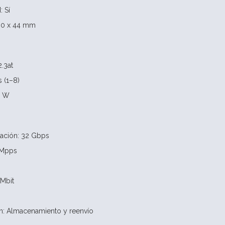
 Sí
80 x 44 mm
.3at
 (1–8)
0 W
ación: 32 Gbps
 Mpps
 Mbit
n: Almacenamiento y reenvío