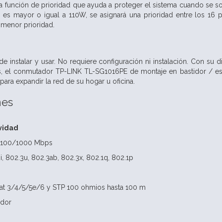
 función de prioridad que ayuda a proteger el sistema cuando se so
+ es mayor o igual a 110W, se asignará una prioridad entre los 16 
 menor prioridad.
e instalar y usar. No requiere configuración ni instalación. Con su 
es, el conmutador TP-LINK TL-SG1016PE de montaje en bastidor / es
ara expandir la red de su hogar u oficina.
nes
vidad
0/100/1000 Mbps
i, 802.3u, 802.3ab, 802.3x, 802.1q, 802.1p
at 3/4/5/5e/6 y STP 100 ohmios hasta 100 m
ador