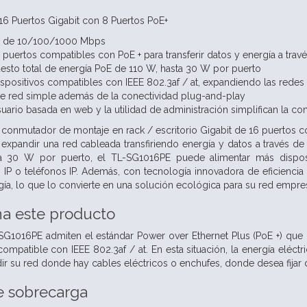
16 Puertos Gigabit con 8 Puertos PoE+
5 de 10/100/1000 Mbps
puertos compatibles con PoE + para transferir datos y energía a trav
sto total de energía PoE de 110 W, hasta 30 W por puerto
spositivos compatibles con IEEE 802.3af / at, expandiendo las redes
de red simple además de la conectividad plug-and-play
suario basada en web y la utilidad de administración simplifican la co
conmutador de montaje en rack / escritorio Gigabit de 16 puertos c
 expandir una red cableada transfiriendo energía y datos a través d
ta 30 W por puerto, el TL-SG1016PE puede alimentar más dispos
 IP o teléfonos IP. Además, con tecnología innovadora de eficienci
a, lo que lo convierte en una solución ecológica para su red empres
a este producto
G1016PE admiten el estándar Power over Ethernet Plus (PoE +) que 
compatible con IEEE 802.3af / at. En esta situación, la energía eléctr
ir su red donde hay cables eléctricos o enchufes, donde desea fijar d
e sobrecarga