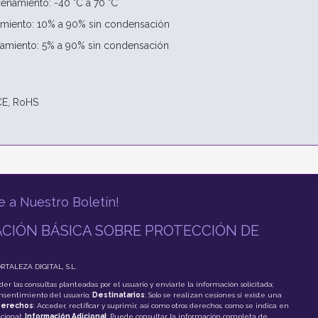
enamiento: -40 °C a 70 °C
miento: 10% a 90% sin condensación
miento: 5% a 90% sin condensación
 CE, RoHS
e a Nuestro Boletín!
CIÓN BÁSICA SOBRE PROTECCIÓN DE
ORTALEZA DIGITAL, S.L.
der las consultas planteadas por el usuario y enviarle la información solicitada;
onsentimiento del usuario;
Destinatarios
: Solo se realizan cesiones si existe una
erechos
: Acceder, rectificar y suprimir, así como otros derechos, como se indica en
cional;
Información Adicional
: Puede consultar la información completa de