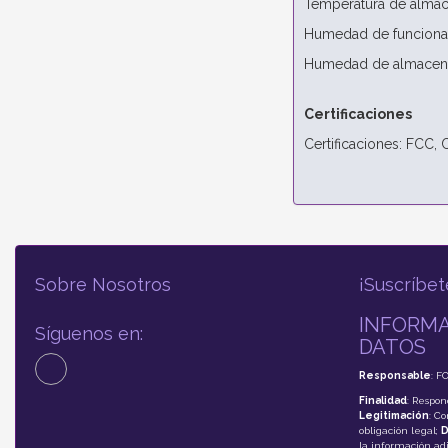
Temperatura de almac
Humedad de funciona
Humedad de almacena
Certificaciones
Certificaciones: FCC,
Sobre Nosotros
¡Suscríbet
INFORMA
Síguenos en:
DATOS
Responsable
: F
Finalidad
: Respon
Legitimación
: C
obligación legal;
D
la información adi