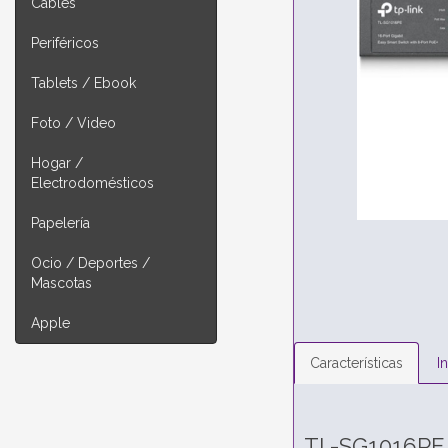
Cables
Periféricos
Tablets / Ebook
Foto / Video
Hogar /
Electrodomésticos
Papelería
Ocio / Deportes /
Mascotas
Apple
Características
I
TL-SG1016PE