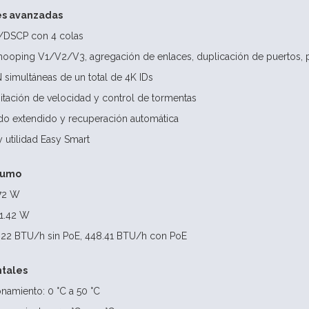
es avanzadas
p/DSCP con 4 colas
nooping V1/V2/V3, agregación de enlaces, duplicación de puertos, 
simultáneas de un total de 4K IDs
mitación de velocidad y control de tormentas
do extendido y recuperación automática
y utilidad Easy Smart
sumo
72 W
1.42 W
0.22 BTU/h sin PoE, 448.41 BTU/h con PoE
tales
namiento: 0 °C a 50 °C