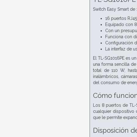
Switch Easy Smart de 
16 puertos RJ4
Equipado con 8 
Con un presupue
Funciona con di
Configuración 
La interfaz de u
El TL-SG1016PE es un 
una forma sencilla de
total de 110 W, has
inalámbricos, cámaras
del consumo de energí
Cómo funcion
Los 8 puertos de TL-S
cualquier dispositivo 
que le permite expand
Disposición d