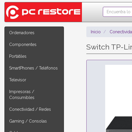
Inicio
Conectivid
Ordenadores
Componentes
Switch TP-Li
Portátiles
SmartPhones / Teléfonos
Televisor
Impresoras /
Consumibles
Conectividad / Redes
Gaming / Consolas