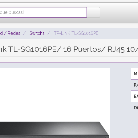
ad / Redes
Switchs
TP-LINK TL-SG1016PE
nk TL-SG1016PE/ 16 Puertos/ RJ45 1
M
P
E
D