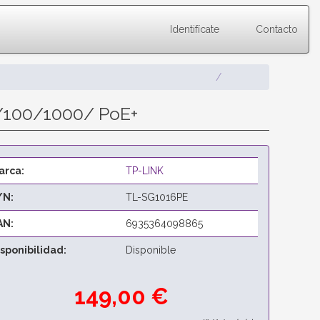
Identifícate
Contacto
0/100/1000/ PoE+
arca:
TP-LINK
/N:
TL-SG1016PE
AN:
6935364098865
isponibilidad:
Disponible
149,00 €