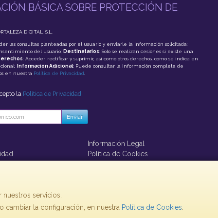
CIÓN BÁSICA SOBRE PROTECCIÓN DE
ORTALEZA DIGITAL, S.L.
der las consultas planteadas por el usuario y enviarle la información solicitada;
onsentimiento del usuario;
Destinatarios
: Solo se realizan cesiones si existe una
erechos
: Acceder, rectificar y suprimir, así como otros derechos, como se indica en
cional;
Información Adicional
: Puede consultar la información completa de
tos en nuestra
Política de Privacidad
.
acepto la
Política de Privacidad
.
Enviar
Información Legal
cidad
Política de Cookies
ago
 nuestros servicios.
, , , , España. - C.I.F.: B73860793 - Tfno:
 cambiar la configuración, en nuestra
Política de Cookies
.