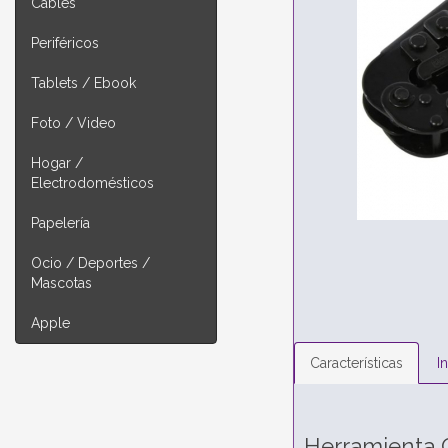
Cables
Periféricos
Tablets / Ebook
Foto / Video
Hogar /
Electrodomésticos
Papelería
Ocio / Deportes /
Mascotas
Apple
Características
I
Herramienta C