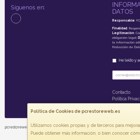
INFORMA
Síguenos en:
DATOS
Responsable
: F
Finalidad
: Respon
Legitimación
: C
obligación legal;
D
la información adi
Protección de Da
He leído y 
Contacto
Política Priva
Formas de P
Política de Cookies de pcrestoreweb.es
Utilizamos cookies propias y de terceros para mejorar
pcrestoreweb.es © 2026
Puede obtener más información, o bien conocer cómo