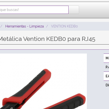
Herramientas - Limpieza
VENTION KEDB0
etálica Vention KEDB0 para RJ45
M
P
E
D