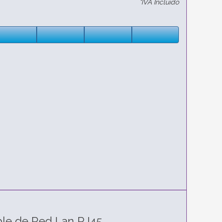
*IVA Incluido
ble de Red Lan RJ45