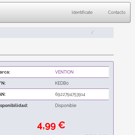
Identifícate
Contacto
arca:
VENTION
/N:
KEDB0
AN:
6922794753914
isponibilidad:
Disponible
4,99 €