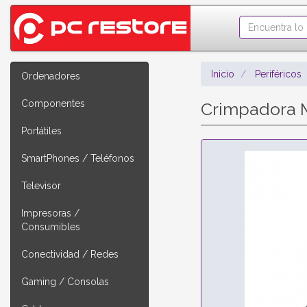
Inicio
Periféricos
Ordenadores
Componentes
Crimpadora M
Portátiles
SmartPhones / Teléfonos
Televisor
Impresoras /
Consumibles
Conectividad / Redes
Gaming / Consolas