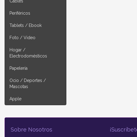
Cables
Periféricos
Tablets / Ebook
Foto / Video
Hogar /
Electrodomésticos
Papelería
Ocio / Deportes /
Mascotas
Apple
Sobre Nosotros
¡Suscríbet