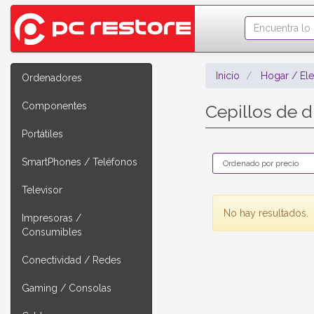
Inicio
Hogar / El
Ordenadores
Componentes
Cepillos de 
Portátiles
SmartPhones / Teléfonos
Televisor
No hay resultados.
Impresoras /
Consumibles
Conectividad / Redes
Gaming / Consolas