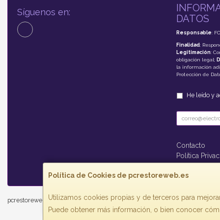
INFORMA
Síguenos en:
DATOS
Responsable
: F
Finalidad
: Respon
Legitimación
: C
obligación legal;
D
la información adi
Protección de Da
He leído y 
Contacto
Política Priva
Formas de P
Política de Cookies de pcrestoreweb.es
Utilizamos cookies propias y de terceros para mejorar
pcrestoreweb.es © 2026
Puede obtener más información, o bien conocer cómo