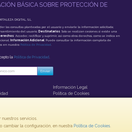
CIÓN BÁSICA SOBRE PROTECCIÓN DE
ORTALEZA DIGITAL, S.L.
der las consultas planteadas por el usuario y enviarle la información solicitada;
onsentimiento del usuario;
Destinatarios
: Solo se realizan cesiones si existe una
erechos
: Acceder, rectificar y suprimir, así como otros derechos, como se indica en
cional;
Información Adicional
: Puede consultar la información completa de
tos en nuestra
Política de Privacidad
.
acepto la
Política de Privacidad
.
Enviar
Información Legal
cidad
Política de Cookies
ago
 nuestros servicios.
 cambiar la configuración, en nuestra
, , , , España. - C.I.F.: B73860793 - Tfno:
Política de Cookies
.