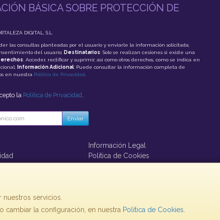
CIÓN BÁSICA SOBRE PROTECCIÓN DE
ORTALEZA DIGITAL, S.L.
der las consultas planteadas por el usuario y enviarle la información solicitada;
onsentimiento del usuario;
Destinatarios
: Solo se realizan cesiones si existe una
erechos
: Acceder, rectificar y suprimir, así como otros derechos, como se indica en
cional;
Información Adicional
: Puede consultar la información completa de
tos en nuestra
Política de Privacidad
.
acepto la
Política de Privacidad
.
Enviar
Información Legal
cidad
Política de Cookies
ago
 nuestros servicios.
 cambiar la configuración, en nuestra
, , , , España. - C.I.F.: B73860793 - Tfno:
Política de Cookies
.