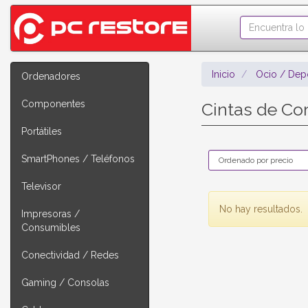
Inicio
Ocio / Dep
Ordenadores
Componentes
Cintas de Co
Portátiles
SmartPhones / Teléfonos
Televisor
No hay resultados.
Impresoras /
Consumibles
Conectividad / Redes
Gaming / Consolas