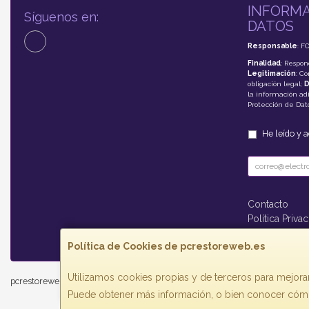
INFORMA
Síguenos en:
DATOS
Responsable
: F
Finalidad
: Respon
Legitimación
: C
obligación legal;
D
la información adi
Protección de Da
He leído y 
Contacto
Política Priva
Formas de P
Política de Cookies de pcrestoreweb.es
Utilizamos cookies propias y de terceros para mejorar
pcrestoreweb.es © 2026
Puede obtener más información, o bien conocer cómo