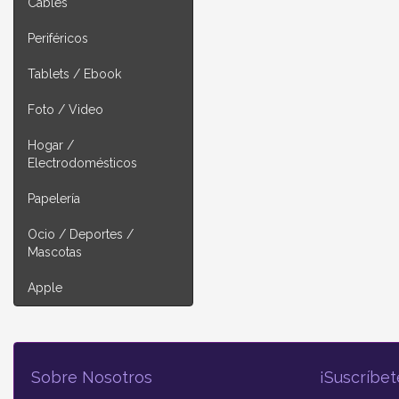
Cables
Periféricos
Tablets / Ebook
Foto / Video
Hogar /
Electrodomésticos
Papelería
Ocio / Deportes /
Mascotas
Apple
Sobre Nosotros
¡Suscríbet