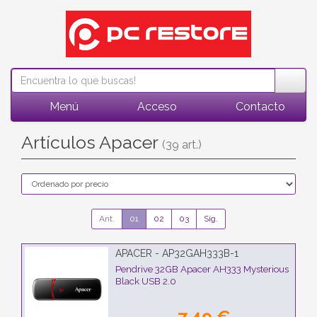
Menú
Acceso
Contacto
Artículos Apacer
(39 art.)
Ant.
01
02
03
Sig.
APACER - AP32GAH333B-1
Pendrive 32GB Apacer AH333 Mysterious
Black USB 2.0
7,49 €