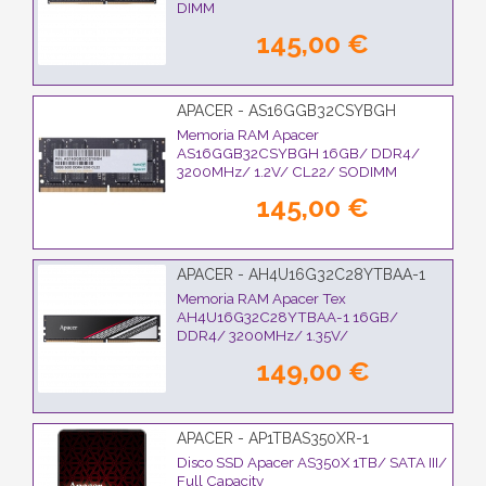
DIMM
145,00 €
APACER - AS16GGB32CSYBGH
Memoria RAM Apacer
AS16GGB32CSYBGH 16GB/ DDR4/
3200MHz/ 1.2V/ CL22/ SODIMM
145,00 €
APACER - AH4U16G32C28YTBAA-1
Memoria RAM Apacer Tex
AH4U16G32C28YTBAA-1 16GB/
DDR4/ 3200MHz/ 1.35V/
CL16/20/20/38/ DIMM
149,00 €
APACER - AP1TBAS350XR-1
Disco SSD Apacer AS350X 1TB/ SATA III/
Full Capacity