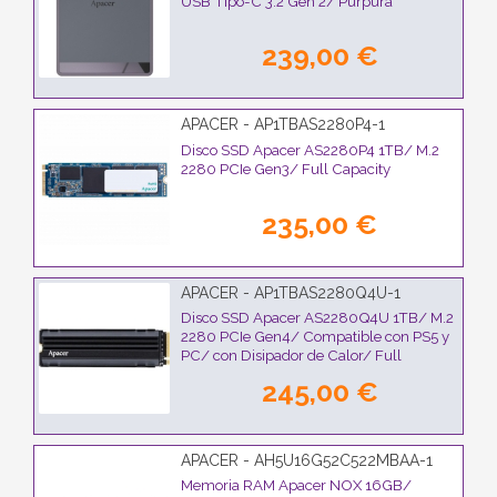
USB Tipo-C 3.2 Gen 2/ Púrpura
239,00 €
APACER - AP1TBAS2280P4-1
Disco SSD Apacer AS2280P4 1TB/ M.2
2280 PCIe Gen3/ Full Capacity
235,00 €
APACER - AP1TBAS2280Q4U-1
Disco SSD Apacer AS2280Q4U 1TB/ M.2
2280 PCIe Gen4/ Compatible con PS5 y
PC/ con Disipador de Calor/ Full
Capacity
245,00 €
APACER - AH5U16G52C522MBAA-1
Memoria RAM Apacer NOX 16GB/