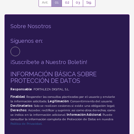
Ant.
01
02
03
Sig.
Sobre Nosotros
Síguenos en:
¡Suscríbete a Nuestro Boletín!
INFORMACIÓN BÁSICA SOBRE
PROTECCIÓN DE DATOS
Responsable
: FORTALEZA DIGITAL, S.L.
Finalidad
: Responder las consultas planteadas por el usuario y enviarle
la información solicitada;
Legitimación
: Consentimiento del usuario;
Destinatarios
: Solo se realizan cesiones si existe una obligación legal;
Derechos
: Acceder, rectificar y suprimir, así como otros derechos, como
se indica en la información adicional;
Información Adicional
: Puede
consultar la información completa de Protección de Datos en nuestra
Política de Privacidad
.