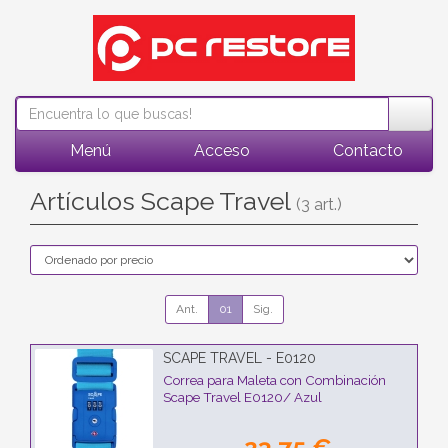
Menú
Acceso
Contacto
Artículos Scape Travel
(3 art.)
Ant.
01
Sig.
SCAPE TRAVEL - E0120
Correa para Maleta con Combinación
Scape Travel E0120/ Azul
23,75 €