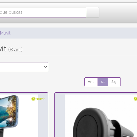
Muvit
vit
(8 art.)
Ant.
01
Sig.