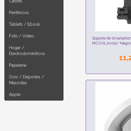
Cables
Periféricos
Tablets / Ebook
Foto / Video
Soporte de Smartphon
MCCHL0009/ Negro
Hogar /
Electrodomésticos
11,
Papelería
Ocio / Deportes /
Mascotas
Apple