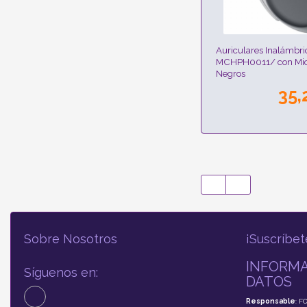
Auriculares Inalámbri
MCHPH0011/ con Micr
Negros
35,
Sobre Nosotros
¡Suscríbet
INFORMA
Síguenos en:
DATOS
Responsable
: F