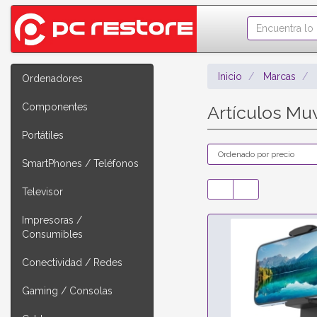
Inicio
Marcas
Ordenadores
Componentes
Artículos Mu
Portátiles
SmartPhones / Teléfonos
Televisor
Impresoras /
Consumibles
Conectividad / Redes
Gaming / Consolas