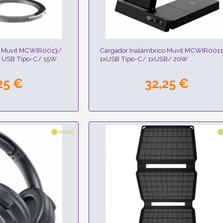
o Muvit MCWIR0013/
Cargador Inalámbrico Muvit MCWIR001
e USB Tipo-C/ 15W
1xUSB Tipo-C/ 1xUSB/ 20W
25 €
32,25 €