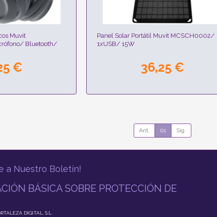
cos Muvit
Panel Solar Portátil Muvit MCSCH0002/
ófono/ Bluetooth/
1xUSB/ 15W
25 €
36,25 €
Ant.
01
Sig.
e a Nuestro Boletín!
CIÓN BÁSICA SOBRE PROTECCIÓN DE
ORTALEZA DIGITAL, S.L.